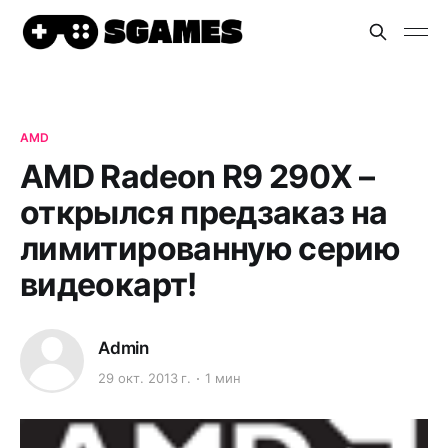
AMD
AMD Radeon R9 290X –
открылся предзаказ на
лимитированную серию
видеокарт!
Admin
29 окт. 2013 г.
1 мин