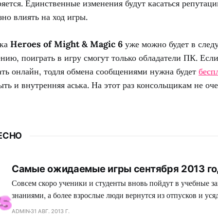
ряется. Единственные изменения будут касаться репутации
зно влиять на ход игры.
ска
Heroes of Might & Magic 6
уже можно будет в след
ию, поиграть в игру смогут только обладатели ПК. Если
ать онлайн, тодля обмена сообщениями нужна будет
бесп
ть и внутренняя аська. На этот раз консольщикам не оче
ЕСНО
Самые ожидаемые игры сентября 2013 го
Совсем скоро ученики и студенты вновь пойдут в учебные за
знаниями, а более взрослые люди вернутся из отпусков и усяд
рабочие места. Но разве это может остановить настоящих ге
ADMIN
31 АВГ. 2013 Г.