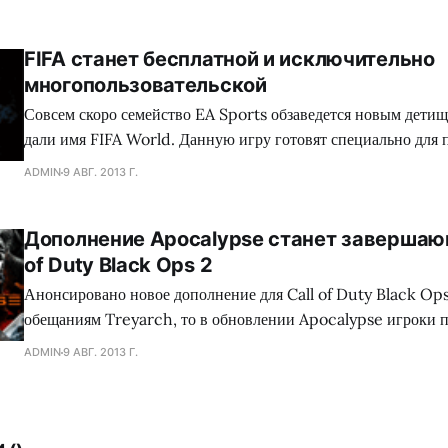
что осень для игровой индустрии всегда приносила не малы
различных жанров и направлений, которые
FIFA станет бесплатной и исключительно
многопользовательской
Совсем скоро семейство EA Sports обзаведется новым детищ
дали имя FIFA World. Данную игру готовят специально для 
Бразилии и стран СНГ. Причем распространяться мультиплее
ADMIN
9 АВГ. 2013 Г.
футбольного симулятора FIFA планируется по условно-бесплатн
World разрабатывает канадское отделение EA, эксклюзивно
Дополнение Apocalypse станет завершаю
Ее релиз назначен на ноябрь
of Duty Black Ops 2
Анонсировано новое дополнение для Call of Duty Black Ops
обещаниям Treyarch, то в обновлении Apocalypse игроки 
карты для сетевых боев, а также еще один сценарий развити
ADMIN
9 АВГ. 2013 Г.
моде. Совсем скоро появится возможность обзавестись 4 новыми картами. Ну
как новыми, две ранее не встречались,