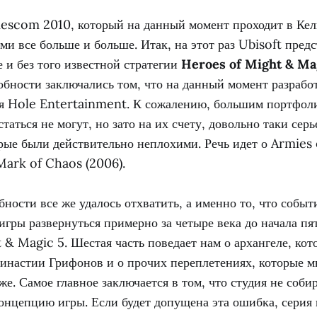
mescom 2010, который на данный момент проходит в Кел
и все больше и больше. Итак, на этот раз Ubisoft пред
 и без того известной стратегии
Heroes of Might & Ma
обности заключались том, что на данный момент разрабо
ия Hole Entertainment. К сожалению, большим портфоли
таться не могут, но зато на их счету, довольно таки серь
рые были действительно неплохими. Речь идет о Armies 
ark of Chaos (2006).
ности все же удалось отхватить, а именно то, что событ
гры развернуться примерно за четыре века до начала пя
& Magic 5. Шестая часть поведает нам о архангеле, ко
династии Грифонов и о прочих переплетениях, которые м
же. Самое главное заключается в том, что студия не соби
онцепцию игры. Если будет допущена эта ошибка, серия и