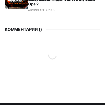
Ops 2
ADMIN
9 АВГ. 2013 Г.
КОММЕНТАРИИ (
)