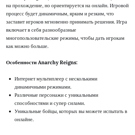
на прохождение, но ориентируется на онлайн. Игровой
процесс будет динамичным, ярким и резким, что
заставит игроков мгновенно принимать решения. Игра
включает в себя разнообразные
многопользовательские режимы, чтобы дать игрокам
как можно больше.
Особенности Anarchy Reigns:
Интернет мультиплеер с несколькими
динамичными режимами.
Различные персонажи с уникальными
способностями и супер силами.
Уникальные бойцы, которых вы можете испытать в
онлайне.