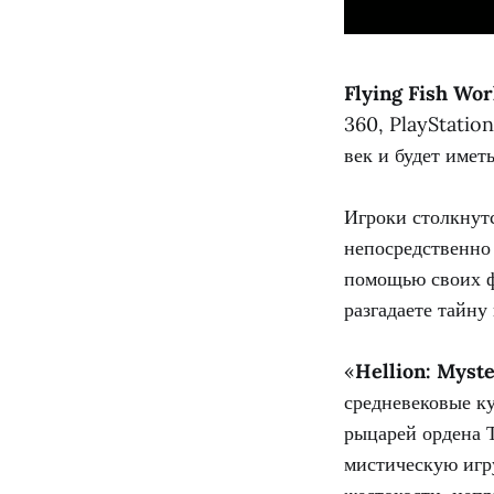
Flying Fish Wo
360, PlayStation
век и будет имет
Игроки столкнутс
непосредственно 
помощью своих ф
разгадаете тайну
«
Hellion: Myste
средневековые к
рыцарей ордена 
мистическую игру