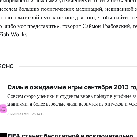
римиримости и ложными убеждениями. В этой безжалостн
идетелем больших политических махинаций, невиданной 
н проложит свой путь к истине для того, чтобы найти ко
о-либо мог представить», говорит Саймон Грабовский, 
Fish Works.
ЕСНО
Самые ожидаемые игры сентября 2013 го
Совсем скоро ученики и студенты вновь пойдут в учебные за
знаниями, а более взрослые люди вернутся из отпусков и усяд
рабочие места. Но разве это может остановить настоящих ге
ADMIN
31 АВГ. 2013 Г.
что осень для игровой индустрии всегда приносила не малы
различных жанров и направлений, которые
FIFA станет бесплатной и исключительно