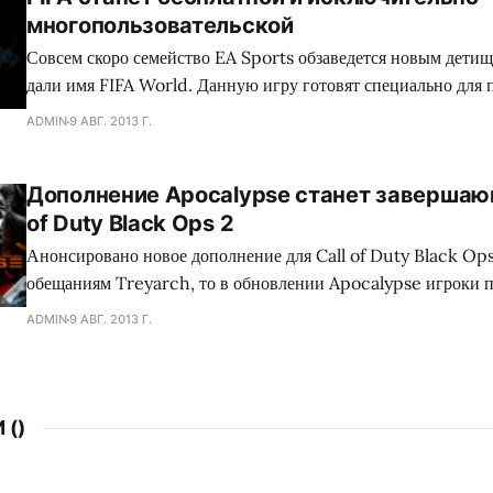
многопользовательской
Совсем скоро семейство EA Sports обзаведется новым детищ
дали имя FIFA World. Данную игру готовят специально для 
Бразилии и стран СНГ. Причем распространяться мультиплее
ADMIN
9 АВГ. 2013 Г.
футбольного симулятора FIFA планируется по условно-бесплатн
World разрабатывает канадское отделение EA, эксклюзивно
Дополнение Apocalypse станет завершаю
Ее релиз назначен на ноябрь
of Duty Black Ops 2
Анонсировано новое дополнение для Call of Duty Black Ops
обещаниям Treyarch, то в обновлении Apocalypse игроки 
карты для сетевых боев, а также еще один сценарий развити
ADMIN
9 АВГ. 2013 Г.
моде. Совсем скоро появится возможность обзавестись 4 новыми картами. Ну
как новыми, две ранее не встречались,
 (
)