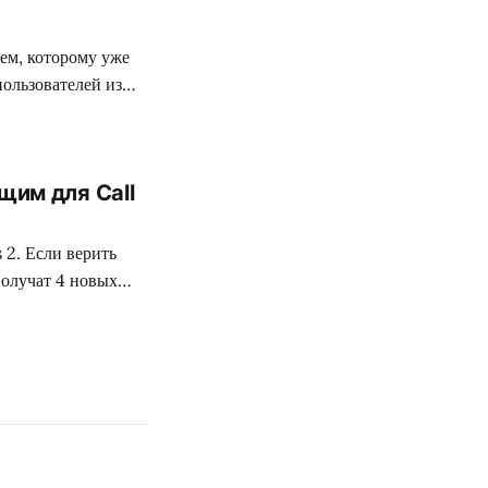
ем, которому уже
пользователей из
рная версия
ой модели. FIFA
 для PC-платформы.
щим для Call
 2. Если верить
получат 4 новых
я событий в зомби-