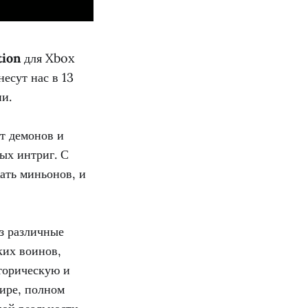
tion
для Xbox
несут нас в 13
ни.
т демонов и
ых интриг. С
ать миньонов, и
з различные
ких воинов,
торическую и
мире, полном