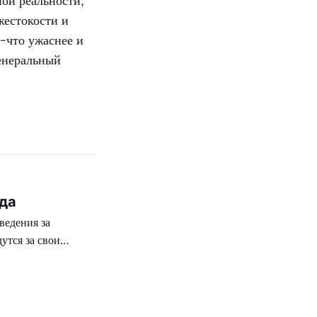
ой реальности,
жестокости и
е-что ужаснее и
генеральный
да
ведения за
утся за свои
ймеров? Тем более,
й урожай новинок