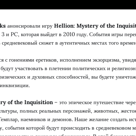
rks
анонсировали игру
Hellion: Mystery of the Inquisi
 3 и PC, которая выйдет в 2010 году. События игры пере
ь средневековый сюжет в аутентичных местах того време
я с гонениями еретиков, исполнением экзорцизма, увидя
будут участвовать в плетении политических и религиозн
изических и духовных способностей, вы будете уничтож
 инквизиции.
ry of the Inquisition
– это эпическое путешествие чере
ультуры, полных реальных персонажей, животных, жесто
Темплар, наемников и демонов. Наше желание создать ис
, события которой будут происходить в средневековом 