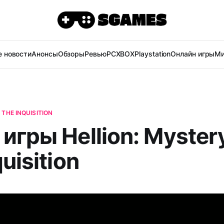
 новости
Анонсы
Обзоры
Ревью
PC
XBOX
Playstation
Онлайн игры
Ми
 THE INQUISITION
игры Hellion: Mystery
quisition