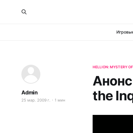
Игровые
HELLION: MYSTERY OF
Анонс 
the In
Admin
25 мар. 2009 г.
1 мин