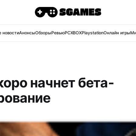
 новости
Анонсы
Обзоры
Ревью
PC
XBOX
Playstation
Онлайн игры
Ми
коро начнет бета-
рование