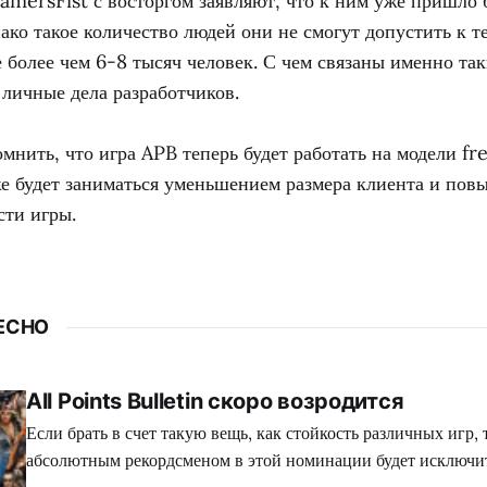
amersFist с восторгом заявляют, что к ним уже пришло 
нако такое количество людей они не смогут допустить к 
е более чем 6-8 тысяч человек. С чем связаны именно та
 личные дела разработчиков.
мнить, что игра APB теперь будет работать на модели fr
е будет заниматься уменьшением размера клиента и по
сти игры.
ЕСНО
All Points Bulletin скоро возродится
Если брать в счет такую вещь, как стойкость различных игр,
абсолютным рекордсменом в этой номинации будет исключи