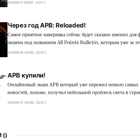
названием All Points Bulletin. Только за этот го игра успела
ADMIN
17 ФЕВР. 2011 Г.
деньги с игроков, закрыться, потом обанкротиться, после че
новую жизнь. И что самое интересное игра
Через год APB: Reloaded!
Самое приятное наверняка сейчас будет сказано именно для 
экшена под названием All Points Bulletin, которым уже за э
больше чем во время выборов. Напомним, что наконец данн
ADMIN
18 НОЯБ. 2010 Г.
приобрел холдинг K2 Networks после длительных переговор
длились достаточно много времени. В итоге Бьерн Бук-Ларс
APB купили!
Онлайновый экшн APB который уже пережил немало самых
новостей, похоже, получил небольшой проблеск света в стро
возрождения. И судя по всему, возвращение игры может сост
ADMIN
12 НОЯБ. 2010 Г.
году. Один достаточно авторитетный портал смог выяснить, 
таки смогли приобрести и счастливым обладателем стала ко
Network, ранее
 (
)