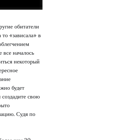
другие обитатели
 то «зависала» в
 облегчением
е все началось
иться некоторый
ересное
вание
ужно будет
ы создадите свою
рыто
мацию. Судя по