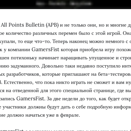
All Points Bulletin (APB) и не только они, но и многие 
ое количество различных перемен было с этой игрой. Она
окупали, то еще что-то. Теперь наконец можно немного с
ак у компании GamersFist которая приобрела игру похож
кшен потихоньку начинает наращивать упущенное и стро
нию задуманного. Довольно таки недавно поступило инт
ых разработчиков, которые приглашают на бета-тестиро
 Естественно, что пока никто играть не сможет и вам н
ся на отведенной для этого специальной странице, где в
апись GamersFist. За две недели до того, как будет отк
е участники должны будут дать о себе подробную инфор
ие должно начаться уже в феврале.