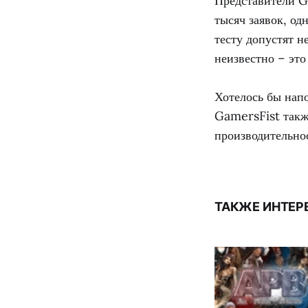
Представители G
тысяч заявок, од
тесту допустят н
неизвестно – это
Хотелось бы напо
GamersFist такж
производительно
ТАКЖЕ ИНТЕР