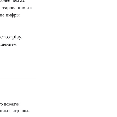
более чем 20
тестированию и к
кие цифры
ee-to-play.
вышением
 то пожалуй
тельно игра под