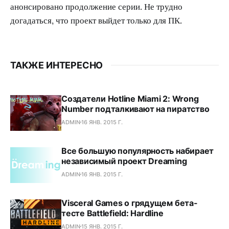
анонсировано продолжение серии. Не трудно
догадаться, что проект выйдет только для ПК.
ТАКЖЕ ИНТЕРЕСНО
Создатели Hotline Miami 2: Wrong
Number подталкивают на пиратство
ADMIN
16 ЯНВ. 2015 Г.
Все большую популярность набирает
независимый проект Dreaming
ADMIN
16 ЯНВ. 2015 Г.
Visceral Games о грядущем бета-
тесте Battlefield: Hardline
ADMIN
15 ЯНВ. 2015 Г.