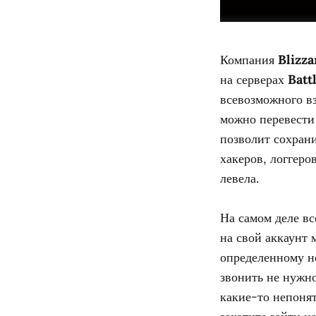
Компания
Blizza
на серверах
Batt
всевозможного вз
можно перевести 
позволит сохрани
хакеров, логгеро
левела.
На самом деле вс
на свой аккаунт 
определенному н
звонить не нужно
какие-то непонят