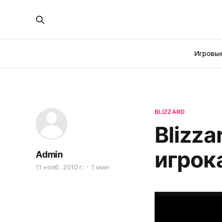
Игровые
BLIZZARD
Blizza
игрок
Admin
11 нояб. 2010 г.
1 мин