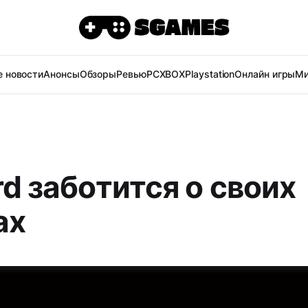
 новости
Анонсы
Обзоры
Ревью
PC
XBOX
Playstation
Онлайн игры
Ми
rd заботится о своих
ах