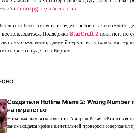
а свой аккаунт с компьютера своего друга, сделать некот
ие-либо
mmorpg игры бесплатно
.
бсолютно бесплатная и не будет требовать каких-либо де
ю воспользоваться. Поддержки
StarCraft 2
пока нет, но с
большому сожалению, данный сервис есть только на тер
что скоро это будет и в Европе.
ЕСНО
Создатели Hotline Miami 2: Wrong Number
на пиратство
Насколько нам всем известно, Австралийская рейтинговая ко
занимающаяся крайне щепетильной проверкой содержания п
производит современная игровая индустрия, подвергает жес