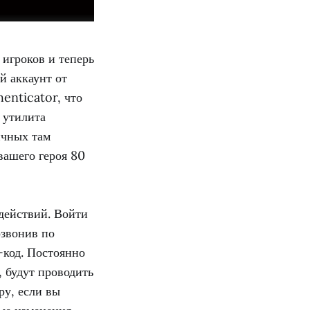
 игроков и теперь
й аккаунт от
henticator, что
 утилита
ичных там
 вашего героя 80
 действий. Войти
озвонив по
-код. Постоянно
, будут проводить
ру, если вы