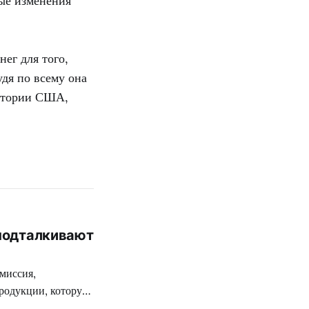
рые изменения
нег для того,
удя по всему она
ритории США,
 подталкивают
миссия,
родукции, которую
ткой цензуре