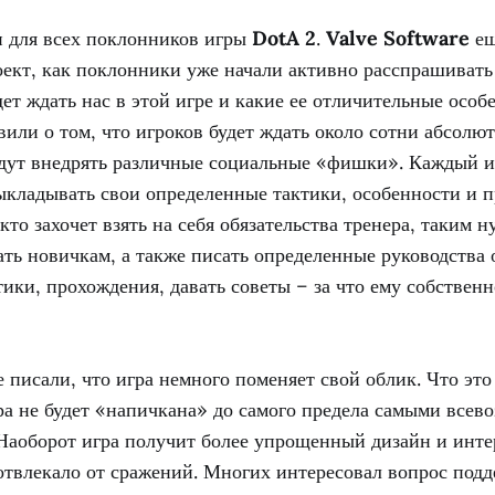
 для всех поклонников игры
DotA 2
.
Valve Software
ещ
ект, как поклонники уже начали активно расспрашивать 
дет ждать нас в этой игре и какие ее отличительные особ
вили о том, что игроков будет ждать около сотни абсолю
будут внедрять различные социальные «фишки». Каждый 
кладывать свои определенные тактики, особенности и п
кто захочет взять на себя обязательства тренера, таким н
ть новичкам, а также писать определенные руководства
тики, прохождения, давать советы – за что ему собственн
 писали, что игра немного поменяет свой облик. Что это
гра не будет «напичкана» до самого предела самыми все
Наоборот игра получит более упрощенный дизайн и инте
 отвлекало от сражений. Многих интересовал вопрос под