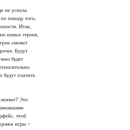
е не успела
по поводу того,
енности. Итак,
тно новых героев,
игрок сможет
рочее. Будут
ужно будет
 относительно
о будут платить
 значит? Это
возможными
рфейс, чтоб
держки игры –