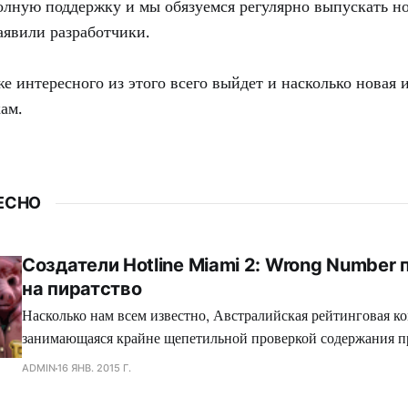
олную поддержку и мы обязуемся регулярно выпускать н
аявили разработчики.
е интересного из этого всего выйдет и насколько новая 
ам.
ЕСНО
Создатели Hotline Miami 2: Wrong Number
на пиратство
Насколько нам всем известно, Австралийская рейтинговая ко
занимающаяся крайне щепетильной проверкой содержания п
производит современная игровая индустрия, подвергает жес
ADMIN
16 ЯНВ. 2015 Г.
множество игр, где присутствуют жестокие сцены, заставляя
вырезать последние, либо отказываться издавать свой проект