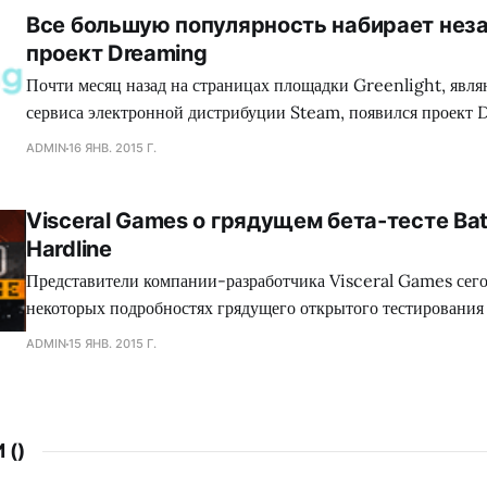
Все большую популярность набирает нез
зеленного континента. Так сказать, под нож могло попасть с
проект Dreaming
коллектива Dennaton
Почти месяц назад на страницах площадки Greenlight, явл
сервиса электронной дистрибуции Steam, появился проект 
обладающий необыкновенным сеттингом, а также самобыт
ADMIN
16 ЯНВ. 2015 Г.
процессом, что в совокупности сложится для геймеров в нез
путешествие. Занимательно, но сейчас много кто сравнива
Visceral Games о грядущем бета-тесте Batt
головоломку с экшеном Mirror`s Edge, хотя сами девелопер
Hardline
Представители компании-разработчика Visceral Games сего
некоторых подробностях грядущего открытого тестирования
сетевого шутера Battlefield: Hardline, а также поделились
ADMIN
15 ЯНВ. 2015 Г.
от данного мероприятия. Как оказалось, игроков ждет разно
среди которого найдутся как уже знакомые поклонникам сег
 (
)