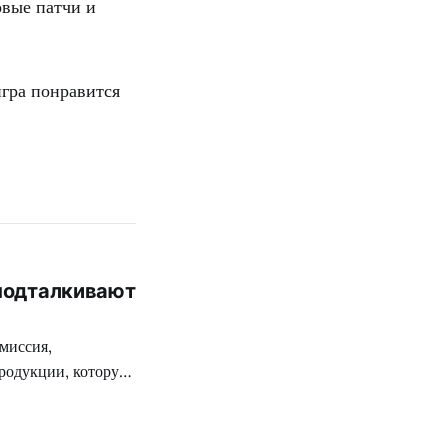
овые патчи и
игра понравится
 подталкивают
миссия,
родукции, которую
ткой цензуре
 разработчиков
 на территории