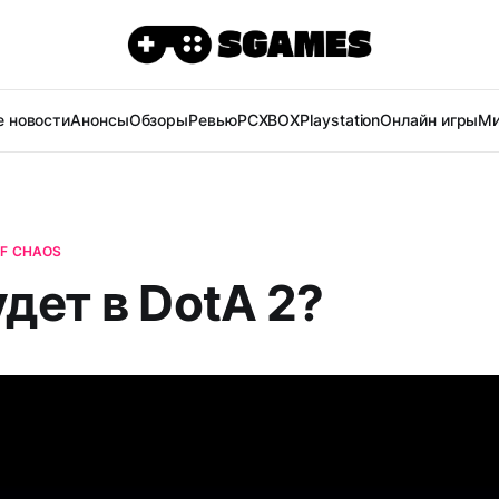
 новости
Анонсы
Обзоры
Ревью
PC
XBOX
Playstation
Онлайн игры
Ми
OF CHAOS
дет в DotA 2?