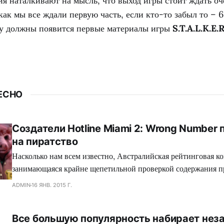
 наталкивают на мысль, что выход игры стоит ждать оче
 как мы все ждали первую часть, если кто-то забыл то – 
оду должны появится первые материалы игры
S.T.A.L.K.E.R
ЕСНО
Создатели Hotline Miami 2: Wrong Number
на пиратство
Насколько нам всем известно, Австралийская рейтинговая ко
занимающаяся крайне щепетильной проверкой содержания п
производит современная игровая индустрия, подвергает жес
ADMIN
16 ЯНВ. 2015 Г.
множество игр, где присутствуют жестокие сцены, заставляя
вырезать последние, либо отказываться издавать свой проект
Все большую популярность набирает нез
зеленного континента. Так сказать, под нож могло попасть с