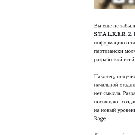
Вы еще не забыли
S.T.A.L.K.E.R. 2
.
информацию о та
партизански молч
разработкой все
Наконец, получи
начальной стадии
нет смысла. Разр
посвящают созда
на новый уровень
Rage.