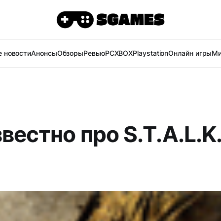
 новости
Анонсы
Обзоры
Ревью
PC
XBOX
Playstation
Онлайн игры
Ми
вестно про S.T.A.L.K.