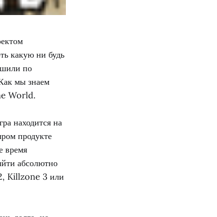
оектом
ть какую ни будь
ешили по
 Как мы знаем
me World.
Игра находится на
ыром продукте
е время
ыйти абсолютно
2, Killzone 3 или