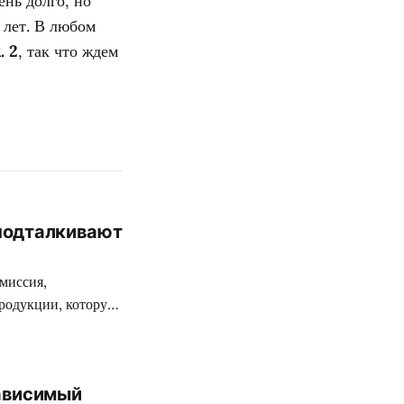
нь долго, но
6 лет. В любом
. 2
, так что ждем
 подталкивают
миссия,
родукции, которую
ткой цензуре
 разработчиков
 на территории
ависимый
вежее творение