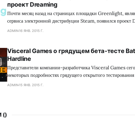
проект Dreaming
коллектива Dennaton
Почти месяц назад на страницах площадки Greenlight, явл
сервиса электронной дистрибуции Steam, появился проект 
обладающий необыкновенным сеттингом, а также самобыт
ADMIN
16 ЯНВ. 2015 Г.
процессом, что в совокупности сложится для геймеров в нез
путешествие. Занимательно, но сейчас много кто сравнива
Visceral Games о грядущем бета-тесте Batt
головоломку с экшеном Mirror`s Edge, хотя сами девелопер
Hardline
Представители компании-разработчика Visceral Games сего
некоторых подробностях грядущего открытого тестирования
сетевого шутера Battlefield: Hardline, а также поделились
ADMIN
15 ЯНВ. 2015 Г.
от данного мероприятия. Как оказалось, игроков ждет разно
среди которого найдутся как уже знакомые поклонникам сег
 (
)