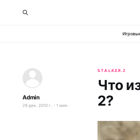
Игровые
S.T.A.L.K.E.R. 2
Что из
2?
Admin
29 дек. 2010 г.
1 мин