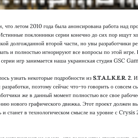
, что летом 2010 года была анонсирована работа над пр
 Истинные поклонники серии конечно до сих пор ищут хо
кой долгожданной второй части, но увы разработчики р
ать и полностью игнорируют все вопросы по этой игре.
й серии игр занимается наша украинская студия GSC Ga
лось узнать некоторые подробности из
S.T.A.L.K.E.R. 2
. 
 разработки, поэтому сейчас что-то говорить о совсем с
аботчики же в данный момент полностью все свое рабоче
нию нового графического движка. Этот проект должен в
 и станет в технологическом смысле на уровне с Crysis 