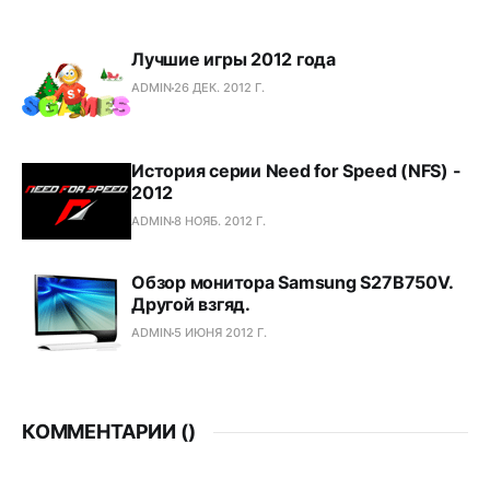
Лучшие игры 2012 года
ADMIN
26 ДЕК. 2012 Г.
История серии Need for Speed (NFS) -
2012
ADMIN
8 НОЯБ. 2012 Г.
Обзор монитора Samsung S27B750V.
Другой взгяд.
ADMIN
5 ИЮНЯ 2012 Г.
КОММЕНТАРИИ (
)