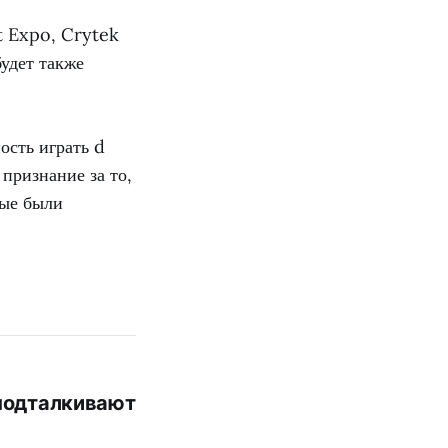
t Expo, Crytek
удет также
ость играть d
признание за то,
рые были
 подталкивают