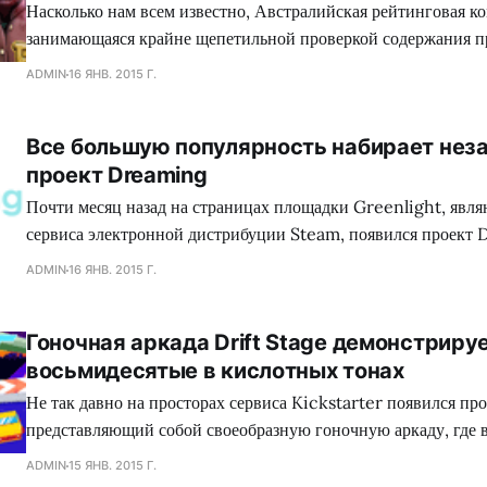
Насколько нам всем известно, Австралийская рейтинговая ко
занимающаяся крайне щепетильной проверкой содержания п
производит современная игровая индустрия, подвергает жес
ADMIN
16 ЯНВ. 2015 Г.
множество игр, где присутствуют жестокие сцены, заставляя
вырезать последние, либо отказываться издавать свой проект
Все большую популярность набирает нез
зеленного континента. Так сказать, под нож могло попасть с
проект Dreaming
коллектива Dennaton
Почти месяц назад на страницах площадки Greenlight, явл
сервиса электронной дистрибуции Steam, появился проект 
обладающий необыкновенным сеттингом, а также самобыт
ADMIN
16 ЯНВ. 2015 Г.
процессом, что в совокупности сложится для геймеров в нез
путешествие. Занимательно, но сейчас много кто сравнива
Гоночная аркада Drift Stage демонстриру
головоломку с экшеном Mirror`s Edge, хотя сами девелопер
восьмидесятые в кислотных тонах
Не так давно на просторах сервиса Kickstarter появился про
представляющий собой своеобразную гоночную аркаду, где 
механики лежит управляемый занос автомобиля, при помощи
ADMIN
15 ЯНВ. 2015 Г.
преодолеваются крутые повороты на высоких скоростях. Каза