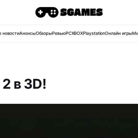
 новости
Анонсы
Обзоры
Ревью
PC
XBOX
Playstation
Онлайн игры
Ми
 2 в 3D!