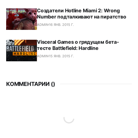
Создатели Hotline Miami 2: Wrong
Number подталкивают на пиратство
ADMIN
16 ЯНВ. 2015 Г.
Visceral Games о грядущем бета-
тесте Battlefield: Hardline
ADMIN
15 ЯНВ. 2015 Г.
КОММЕНТАРИИ (
)