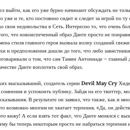
л выйти, как его уже бурно начинают обсуждать не тольк
о уже и те, кто постоянно сидит и следит за игрой по ту 
о свои недовольства в Сеть. Интересно то, что очень б
того, что новоиспеченный образ Данте просто не понрави
мена стиля главного героя вызвала волну созданий свежи
хи и предположения дошли до того, что либо завистники
оговаривали о том, что сам Тамин Антониаде – главный 
ачестве Данте воплотить свой образ.
ких высказываний, создатель серии
Devil May Cry
Хиде
 сомнения и успокоить публику. Зайдя на его твиттер, м
сказывания. В результате он заявил, что также, как и мно
то возможно многим не хватает терпения. «Да, он дейст
это вижу! А если взять тот факт, что Данте менялся с вы
му бы теперь некоторым просто не набраться терпения и