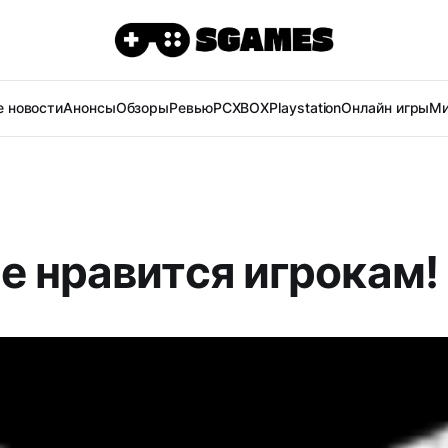
 новости
Анонсы
Обзоры
Ревью
PC
XBOX
Playstation
Онлайн игры
Ми
е нравится игрокам!