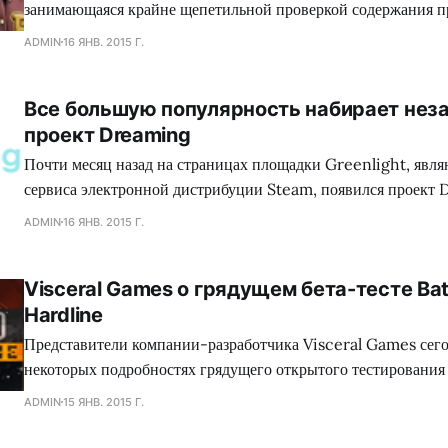
занимающаяся крайне щепетильной проверкой содержания п
производит современная игровая индустрия, подвергает жес
ADMIN
16 ЯНВ. 2015 Г.
множество игр, где присутствуют жестокие сцены, заставляя
вырезать последние, либо отказываться издавать свой проект
Все большую популярность набирает нез
зеленного континента. Так сказать, под нож могло попасть с
проект Dreaming
коллектива Dennaton
Почти месяц назад на страницах площадки Greenlight, явл
сервиса электронной дистрибуции Steam, появился проект 
обладающий необыкновенным сеттингом, а также самобыт
ADMIN
16 ЯНВ. 2015 Г.
процессом, что в совокупности сложится для геймеров в нез
путешествие. Занимательно, но сейчас много кто сравнива
Visceral Games о грядущем бета-тесте Batt
головоломку с экшеном Mirror`s Edge, хотя сами девелопер
Hardline
Представители компании-разработчика Visceral Games сего
некоторых подробностях грядущего открытого тестирования
сетевого шутера Battlefield: Hardline, а также поделились
ADMIN
15 ЯНВ. 2015 Г.
от данного мероприятия. Как оказалось, игроков ждет разно
среди которого найдутся как уже знакомые поклонникам сег