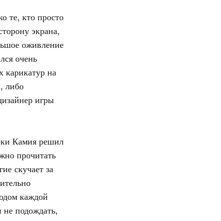
о те, кто просто
сторону экрана,
ольшое оживление
лся очень
х карикатур на
, либо
дизайнер игры
ки Камия решил
ожно прочитать
гие скучает за
вительно
ходом каждой
 не подождать,