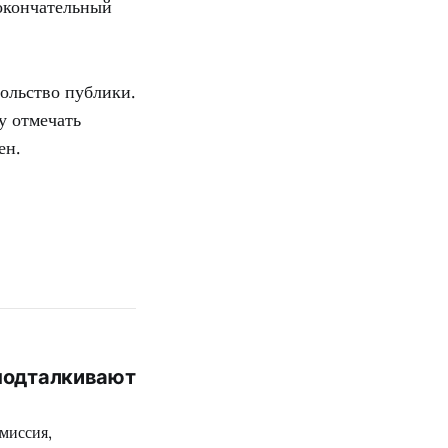
 окончательный
вольство публики.
у отмечать
ен.
 подталкивают
миссия,