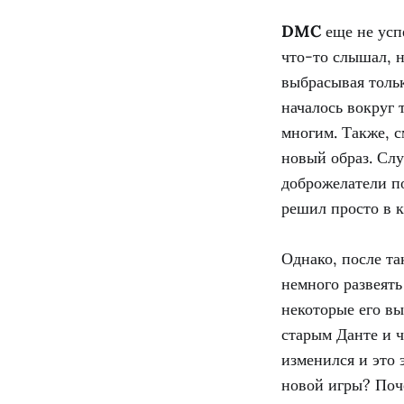
DMC
еще не успе
что-то слышал, н
выбрасывая тольк
началось вокруг 
многим. Также, с
новый образ. Слу
доброжелатели п
решил просто в к
Однако, после та
немного развеять
некоторые его вы
старым Данте и ч
изменился и это 
новой игры? Поче