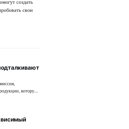
омогут создать
пробовать свои
 подталкивают
миссия,
родукции, которую
ткой цензуре
 разработчиков
 на территории
ависимый
вежее творение