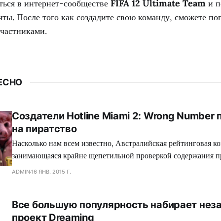
аться в интернет-сообществе
FIFA 12 Ultimate Team
и п
ты. После того как создадите свою команду, сможете по
участниками.
ЕСНО
Создатели Hotline Miami 2: Wrong Number
на пиратство
Насколько нам всем известно, Австралийская рейтинговая ко
занимающаяся крайне щепетильной проверкой содержания п
производит современная игровая индустрия, подвергает жес
ADMIN
16 ЯНВ. 2015 Г.
множество игр, где присутствуют жестокие сцены, заставляя
вырезать последние, либо отказываться издавать свой проект
Все большую популярность набирает нез
зеленного континента. Так сказать, под нож могло попасть с
проект Dreaming
коллектива Dennaton