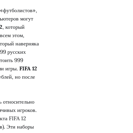
 «футболистов»,
пьютеров могут
2
, который
всем этом,
оторый наверняка
799 русских
стоить 999
ми игры.
FIFA 12
ублей, но после
ь относительно
мчивых игроков.
кта FIFA 12
в). Эти наборы