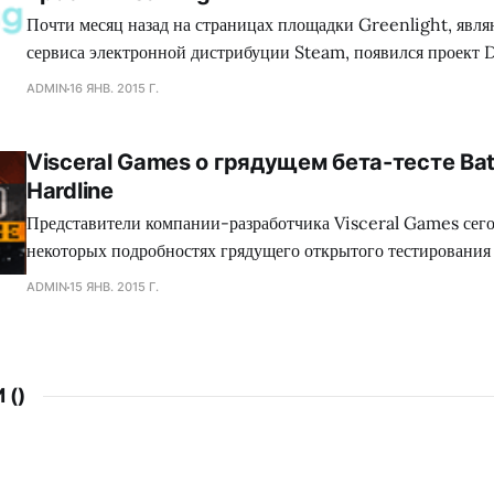
Почти месяц назад на страницах площадки Greenlight, явл
сервиса электронной дистрибуции Steam, появился проект 
обладающий необыкновенным сеттингом, а также самобыт
ADMIN
16 ЯНВ. 2015 Г.
процессом, что в совокупности сложится для геймеров в нез
путешествие. Занимательно, но сейчас много кто сравнива
Visceral Games о грядущем бета-тесте Batt
головоломку с экшеном Mirror`s Edge, хотя сами девелопер
Hardline
Представители компании-разработчика Visceral Games сего
некоторых подробностях грядущего открытого тестирования
сетевого шутера Battlefield: Hardline, а также поделились
ADMIN
15 ЯНВ. 2015 Г.
от данного мероприятия. Как оказалось, игроков ждет разно
среди которого найдутся как уже знакомые поклонникам сег
 (
)