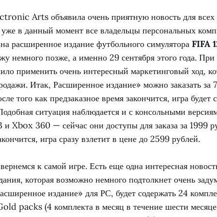
ctronic Arts объявила очень приятную новость для всех
о уже в данный момент все владельцы персональных ком
 на расширенное издание футбольного симулятора
FIFA 1
жу немного позже, а именно 29 сентября этого года. При 
шило применить очень интересный маркетинговый ход, к
родажи. Итак, Расширенное издание» можно заказать за 
осле того как предзаказное время закончится, игра будет 
 Подобная ситуация наблюдается и с консольными версия
3 и Xbox 360 — сейчас они доступы для заказа за 1999 р
акончится, игра сразу взлетит в цене до 2599 рублей.
вернемся к самой игре. Есть еще одна интересная новост
дания, которая возможно немного подтолкнет очень заду
Расширенное издание» для РС, будет содержать 24 компле
old packs (4 комплекта в месяц в течение шести месяце