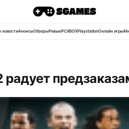
 новости
Анонсы
Обзоры
Ревью
PC
XBOX
Playstation
Онлайн игры
Ми
12 радует предзаказа