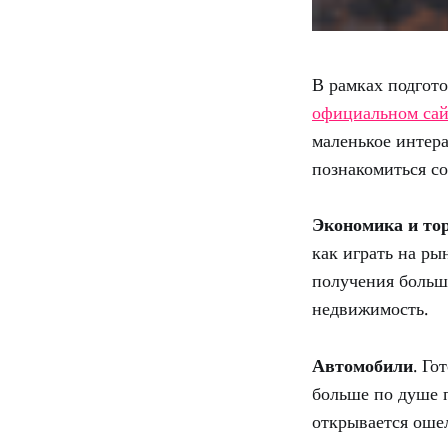
В рамках подгото
официальном сай
маленькое интера
познакомиться с
Экономика и то
как играть на ры
получения больше
недвижимость.
Автомобили
. Го
больше по душе 
открывается оше