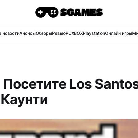
 новости
Анонсы
Обзоры
Ревью
PC
XBOX
Playstation
Онлайн игры
Ми
 Посетите Los Santos
 Каунти