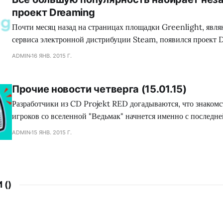
проект Dreaming
коллектива Dennaton
Почти месяц назад на страницах площадки Greenlight, явл
сервиса электронной дистрибуции Steam, появился проект 
обладающий необыкновенным сеттингом, а также самобыт
ADMIN
16 ЯНВ. 2015 Г.
процессом, что в совокупности сложится для геймеров в нез
путешествие. Занимательно, но сейчас много кто сравнива
Прочие новости четверга (15.01.15)
головоломку с экшеном Mirror`s Edge, хотя сами девелопер
Разработчики из CD Projekt RED догадываются, что знаком
игроков со вселенной "Ведьмак" начнется именно с последне
есть The Witcher 3: Wild Hunt. По всей видимости, это по
ADMIN
15 ЯНВ. 2015 Г.
создать комиксообразный видеоролик, в котором в течении 
ведется рассказ о том, кто такие
 (
)