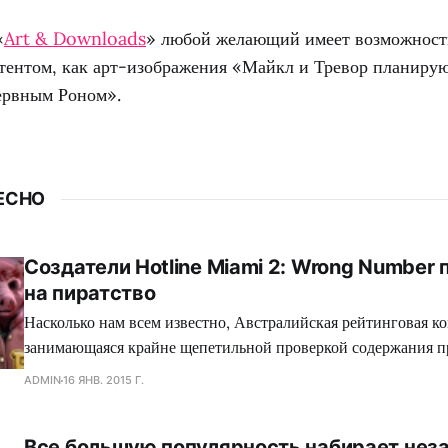
«
Art & Downloads
» любой желающий имеет возможность
тентом, как арт-изображения «Майкл и Тревор планирую
ервным Роном».
ЕСНО
Создатели Hotline Miami 2: Wrong Number
на пиратство
Насколько нам всем известно, Австралийская рейтинговая ко
занимающаяся крайне щепетильной проверкой содержания п
производит современная игровая индустрия, подвергает жес
ADMIN
16 ЯНВ. 2015 Г.
множество игр, где присутствуют жестокие сцены, заставляя
вырезать последние, либо отказываться издавать свой проект
Все большую популярность набирает нез
зеленного континента. Так сказать, под нож могло попасть с