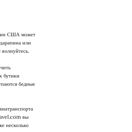
анин США может
 царапина или
 волнуйтесь.
учить
к бутики
купаются бедные
виатранспорта
ravel.com вы
же несколько