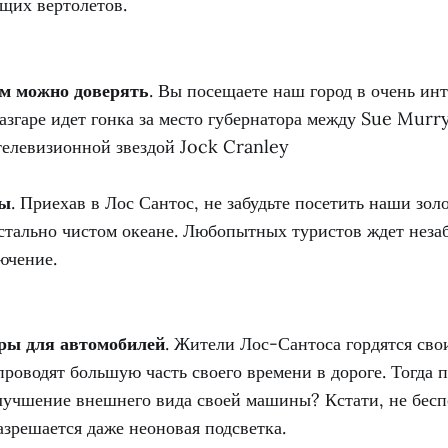
щих вертолетов.
м можно доверять
. Вы посещаете наш город в очень ин
азгаре идет гонка за место губернатора между Sue Murr
телевизионной звездой Jock Cranley
мы
. Приехав в Лос Сантос, не забудьте посетить наши зо
истально чистом океане. Любопытных туристов ждет неза
ючение.
ры для автомобилей
. Жители Лос-Сантоса гордятся св
роводят большую часть своего времени в дороге. Тогда 
улучшение внешнего вида своей машины? Кстати, не бесп
азрешается даже неоновая подсветка.