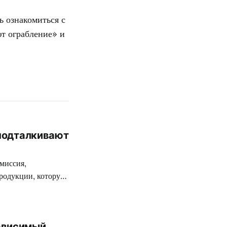
 ознакомиться с
т ограбление» и
 подталкивают
миссия,
родукции, которую
ткой цензуре
 разработчиков
 на территории
ависимый
вежее творение