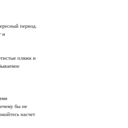
тересный период.
y и
лотистые пляжи и
бываемое
оими
почему бы не
окойтесь насчет