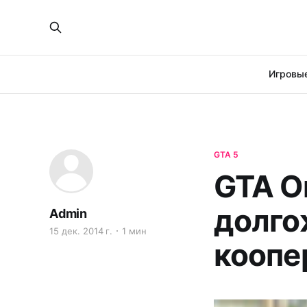
Игровые
GTA 5
GTA O
долг
Admin
15 дек. 2014 г.
1 мин
коопе