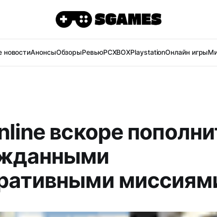
 новости
Анонсы
Обзоры
Ревью
PC
XBOX
Playstation
Онлайн игры
Ми
nline вскоре пополни
ожданными
ративными миссиям