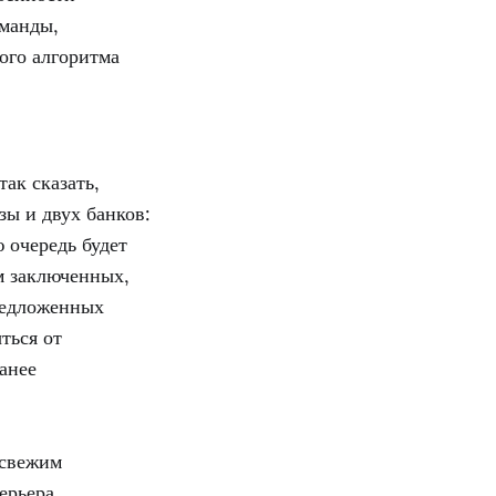
оманды,
ого алгоритма
ак сказать,
зы и двух банков:
 очередь будет
им заключенных,
редложенных
ться от
анее
свежим
ерьера