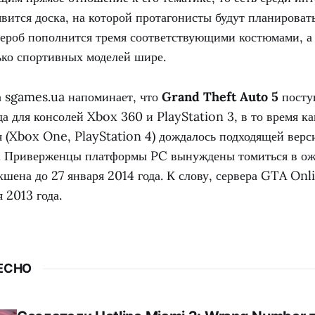
вится доска, на которой протагонисты будут планироват
дероб пополнится тремя соответствующими костюмами, а
ько спортивных моделей шире.
а sgames.ua напоминает, что
Grand Theft Auto 5
поступ
да для консолей Xbox 360 и PlayStation 3, в то время к
я (Xbox One, PlayStation 4) дождалось подходящей верс
а. Приверженцы платформы PC вынуждены томиться в о
шена до 27 января 2014 года. К слову, сервера GTA Onl
 2013 года.
ЕСНО