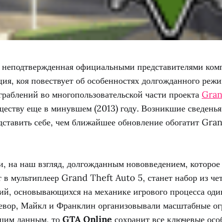
ь неподтвержденная официальными представителями ком
я, коя повествует об особенностях долгожданного реж
граблений во многопользовательской части проекта
Gran
еству еще в минувшем (2013) году. Возникшие сведенья
дставить себе, чем ближайшее обновление обогатит Gra
, на наш взгляд, долгожданным нововведением, которое 
 в мультиплеер Grand Theft Auto 5, станет набор из че
ий, основывающихся на механике игрового процесса од
ревор, Майкл и Франклин организовывали масштабные ог
шим данным, то
GTA Online
сохранит все ключевые осо