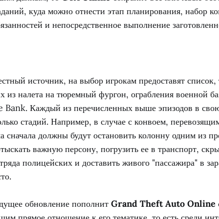
даний, куда можно отнести этап планирования, набор к
бязанностей и непосредственное выполнение заготовленн
естный источник, на выбор игрокам предоставят список, т
их из налета на тюремный фургон, ограбления военной ба
 Bank. Каждый из перечисленных выше эпизодов в свою
олько стадий. Например, в случае с конвоем, перевозящ
а сначала должны будут остановить колонну одним из п
отыскать важную персону, погрузить ее в транспорт, скры
ряда полицейских и доставить живого "пассажира" в зар
то.
рядущее обновление пополнит
Grand Theft Auto Online
им прямое отношение к его тематике, то есть среди инт