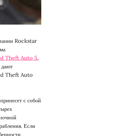
пании Rockstar
има
d Theft Auto 5
,
 дают
nd Theft Auto
принесет с собой
тырех
иночной
рабления. Если
бенности