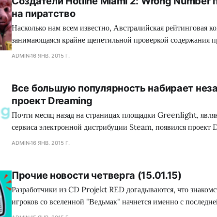
Создатели Hotline Miami 2: Wrong Number
на пиратство
Насколько нам всем известно, Австралийская рейтинговая ко
занимающаяся крайне щепетильной проверкой содержания п
производит современная игровая индустрия, подвергает жес
ADMIN
16 ЯНВ. 2015 Г.
множество игр, где присутствуют жестокие сцены, заставляя
вырезать последние, либо отказываться издавать свой проект
Все большую популярность набирает нез
зеленного континента. Так сказать, под нож могло попасть с
проект Dreaming
коллектива Dennaton
Почти месяц назад на страницах площадки Greenlight, явл
сервиса электронной дистрибуции Steam, появился проект 
обладающий необыкновенным сеттингом, а также самобыт
ADMIN
16 ЯНВ. 2015 Г.
процессом, что в совокупности сложится для геймеров в нез
путешествие. Занимательно, но сейчас много кто сравнива
Прочие новости четверга (15.01.15)
головоломку с экшеном Mirror`s Edge, хотя сами девелопер
Разработчики из CD Projekt RED догадываются, что знаком
игроков со вселенной "Ведьмак" начнется именно с последне
есть The Witcher 3: Wild Hunt. По всей видимости, это по