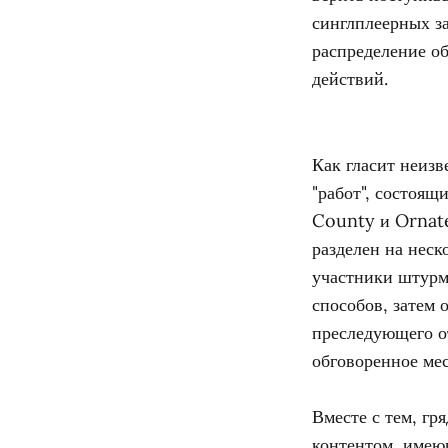
синглплеерных за
распределение о
действий.
Как гласит неизв
"работ", состоящ
County и Ornate
разделен на неск
участники штурм
способов, затем 
преследующего от
обговоренное мес
Вместе с тем, г
контентом, имеющ