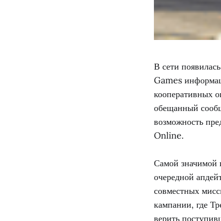
В сети появилас
Games информаци
кооперативных о
обещанный сообщ
возможность пре
Online.
Самой значимой и
очередной апдейт
совместных мисс
кампании, где Т
верить поступив