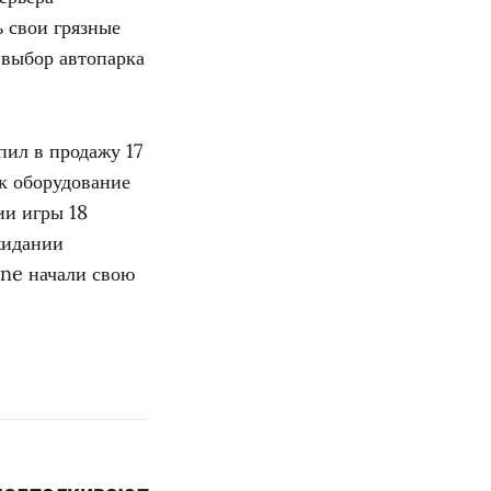
ь свои грязные
 выбор автопарка
ил в продажу 17
ак оборудование
ии игры 18
жидании
ine начали свою