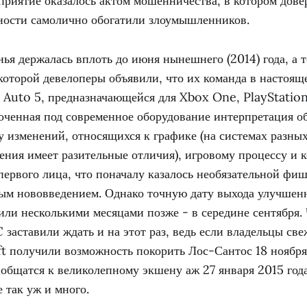
приятие оказалось актом мошенничества, в котором дов
ности самолично обогатили злоумышленников.
ья держалась вплоть до июня нынешнего (2014) года, а т
которой девелоперы объявили, что их команда в настоящ
 Auto 5, предназначающейся для Xbox One, PlayStation
точенная под современное оборудование интерпретация 
у изменений, относящихся к графике (на системах разны
ния имеет разительные отличия), игровому процессу и к
первого лица, что поначалу казалось необязательной фиш
ным нововведением. Однако точную дату выхода улучшен
ли несколькими месяцами позже - в середине сентября. 
заставили ждать и на этот раз, ведь если владельцы све
t получили возможность покорить Лос-Сантос 18 ноября 
общатся к великолепному экшену аж 27 января 2015 года
е так уж и много.