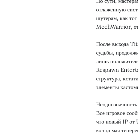
По сути, мастер
отлаженную сист
шутерам, как тот
MechWarrior, от
После выхода Tit
судьбы, продолж
лишь положитель
Respawn Enterta
структура, кстат
элементы кастом
Неоднозначность
Все игровое соо
что новый IP от 
конца мая тепере