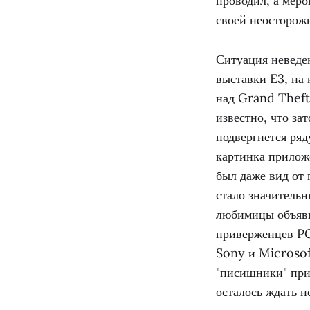
проводил, а меро
своей неосторож
Ситуация неведен
выставки E3, на 
над Grand Theft
известно, что за
подвергнется ряд
картинка приложе
был даже вид от 
стало значитель
любимицы объяви
приверженцев PC 
Sony и Microsof
"писишники" при
осталось ждать н