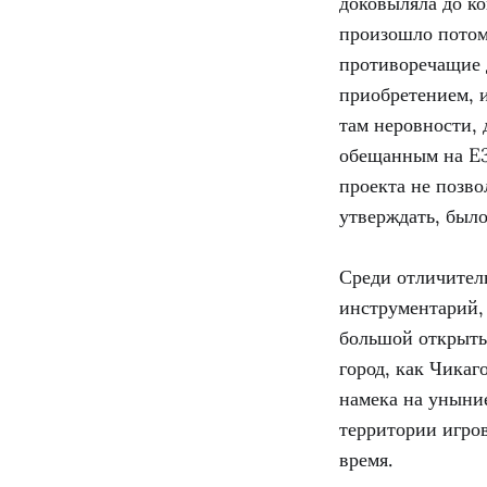
доковыляла до ко
произошло потом
противоречащие д
приобретением, 
там неровности,
обещанным на E3
проекта не позво
утверждать, было
Среди отличител
инструментарий, 
большой открыты
город, как Чикаг
намека на уныни
территории игров
время.