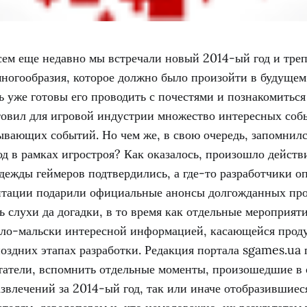
сем еще недавно мы встречали новый 2014-ый год и треп
ногообразия, которое должно было произойти в будущем,
 уже готовы его проводить с почестями и познакомиться
отовил для игровой индустрии множество интересных соб
ывающих событий. Но чем же, в свою очередь, запомнилс
д в рамках игростроя? Как оказалось, произошло действ
адежды геймеров подтвердились, а где-то разработчики о
нтации подарили официальные анонсы долгожданных прое
 слухи да догадки, в то время как отдельные мероприят
ало-мальски интересной информацией, касающейся проду
оздних этапах разработки. Редакция портала sgames.ua 
татели, вспомнить отдельные моменты, произошедшие в 
звлечений за 2014-ый год, так или иначе отобразившие