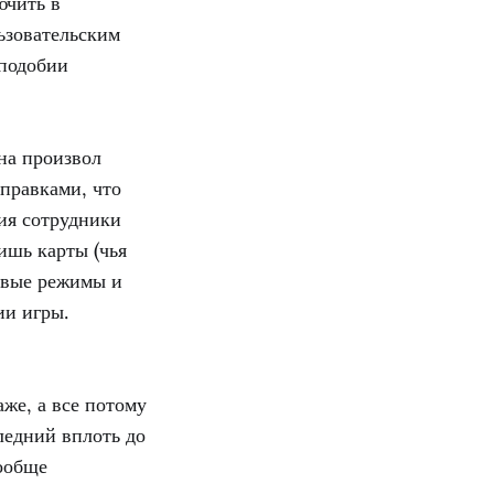
ючить в
ьзовательским
 подобии
 на произвол
правками, что
ия сотрудники
ишь карты (чья
ровые режимы и
ии игры.
же, а все потому
следний вплоть до
вообще