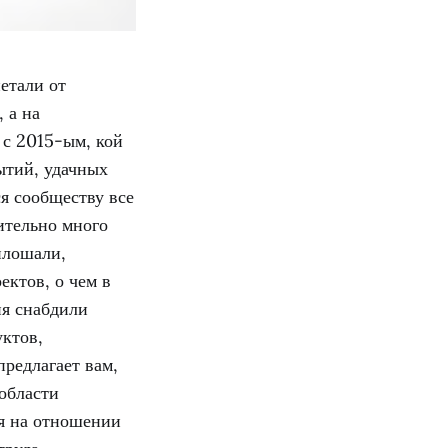
етали от
 а на
 с 2015-ым, кой
ытий, удачных
я сообществу все
ительно много
плошали,
ктов, о чем в
ия снабдили
ктов,
предлагает вам,
области
ся на отношении