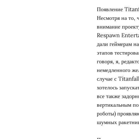
Появление Titan
Несмотря на то, 
внимание проект
Respawn Enterta
дали геймерам на
этапов тестиров
говоря, я, редак
немедленного жел
случае с Titanfa
хотелось запуска
все также задорн
вертикальным пов
роботы) проявля
шумных ракетниц