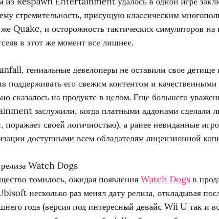
ам из Respawn Entertainment удалось в одной игре закл
ему стремительность, присущую классическим многопол
 же Quake, и осторожность тактических симуляторов на
сеяв в этот же момент все лишнее.
anfall, гениальные девелоперы не оставили свое детище
ив поддерживать его свежим контентом и качественными 
но сказалось на продукте в целом. Еще большего уважен
inment заслужили, когда платными аддонами сделали л
и, поражает своей логичностью), а ранее невиданные иг
изации доступными всем обладателям лицензионной коп
 релиза Watch Dogs
бщество томилось, ожидая появления
Watch Dogs
в прода
Ubisoft несколько раз менял дату релиза, откладывая по
шнего года (версия под интересный девайс Wii U так и 