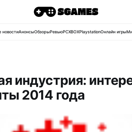
 новости
Анонсы
Обзоры
Ревью
PC
XBOX
Playstation
Онлайн игры
Ми
ая индустрия: интер
ты 2014 года