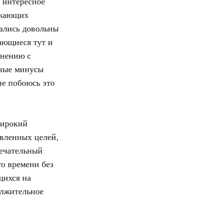
е интересное
ажающих
тались довольны
ающиеся тут и
внению с
нные минусы
не побоюсь это
широкий
авленных целей,
мечательный
го времени без
щихся на
олжительное