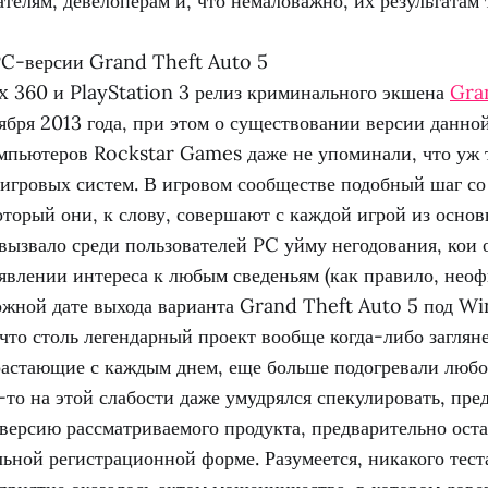
телям, девелоперам и, что немаловажно, их результатам 
PC-версии Grand Theft Auto 5
x 360 и PlayStation 3 релиз криминального экшена
Gra
тября 2013 года, при этом о существовании версии данно
мпьютеров Rockstar Games даже не упоминали, что уж 
 игровых систем. В игровом сообществе подобный шаг со
оторый они, к слову, совершают с каждой игрой из осно
ызвало среди пользователей PC уйму негодования, кои 
оявлении интереса к любым сведеньям (как правило, нео
ожной дате выхода варианта Grand Theft Auto 5 под W
что столь легендарный проект вообще когда-либо загляне
арастающие с каждым днем, еще больше подогревали люб
-то на этой слабости даже умудрялся спекулировать, пре
-версию рассматриваемого продукта, предварительно ост
ьной регистрационной форме. Разумеется, никакого тест