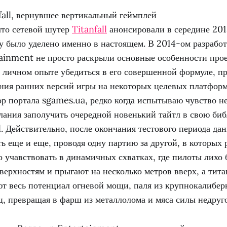
fall, вернувшее вертикальный геймплей
что сетевой шутер
Titanfall
анонсировали в середине 201
у было уделено именно в настоящем. В 2014-ом разработ
inment не просто раскрыли основные особенности прое
 личном опыте убедиться в его совершенной формуле, пр
ания ранних версий игры на некоторых целевых платформ
тор портала sgames.ua, редко когда испытываю чувство н
ания заполучить очередной новенький тайтл в свою биб
ll. Действительно, после окончания тестового периода да
ть еще и еще, проводя одну партию за другой, в которых р
о учавствовать в динамичных схватках, где пилоты лихо 
ерхностям и прыгают на несколько метров вверх, а тита
ют весь потенциал огневой мощи, паля из крупнокалибер
, превращая в фарш из металлолома и мяса силы недруго