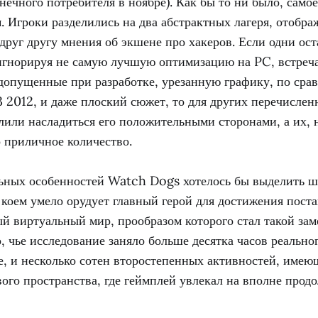
нечного потребителя в ноябре). Как бы то ни было, само
. Игроки разделились на два абстрактных лагеря, отобр
руг другу мнения об экшене про хакеров. Если одни ос
игнорируя не самую лучшую оптимизацию на PC, встреч
 допущенные при разработке, урезанную графику, по сра
 2012, и даже плоский сюжет, то для других перечисле
лили насладиться его положительными сторонами, а их, 
 приличное количество.
ьных особенностей Watch Dogs хотелось бы выделить 
коем умело орудует главный герой для достижения пост
й виртуальный мир, прообразом которого стал такой за
о, чье исследование заняло больше десятка часов реально
е, и несколько сотен второстепенных активностей, имею
ого пространства, где геймплей увлекал на вполне прод