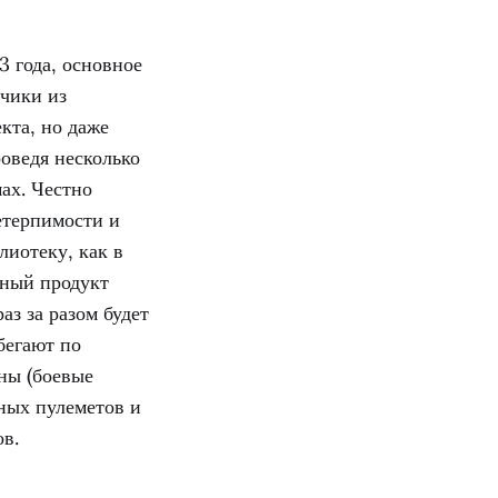
3 года, основное
чики из
кта, но даже
оведя несколько
ах. Честно
етерпимости и
лиотеку, как в
нный продукт
аз за разом будет
бегают по
ны (боевые
ных пулеметов и
в.