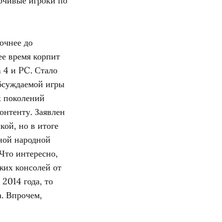
ерчивые игроки по
очнее до
ее время корпит
 4 и PC. Стало
обсуждаемой игры
х поколений
онтенту. Заявлен
кой, но в итоге
ной народной
Что интересно,
жих консолей от
2014 года, то
. Впрочем,