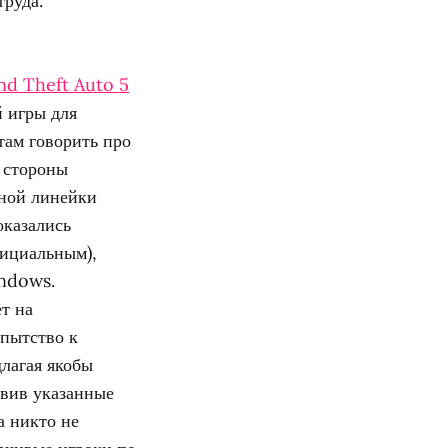
труда.
nd Theft Auto 5
й игры для
там говорить про
 стороны
вной линейки
оказались
фициальным),
indows.
т на
опытство к
длагая якобы
авив указанные
а никто не