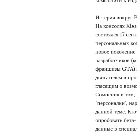
комьюнити к изда
Истерия вокруг 
На консолях Xbo
состоялся 17 сен
персональных ко
новое поколение
разработчиков (к
франшизы GTA) в
двигателем в пр
гласящим о возм
Сомнения в том, 
"персоналки", н
данной теме. Кто
опробовать бета
данные в специал