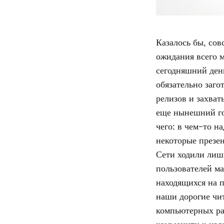
Казалось бы, сов
ожидания всего м
сегодняшний день
обязательно заг
релизов и захват
еще нынешний го
чего: в чем-то н
некоторые презе
Сети ходили лишь
пользователей м
находящихся на п
наши дорогие чи
компьютерных ра