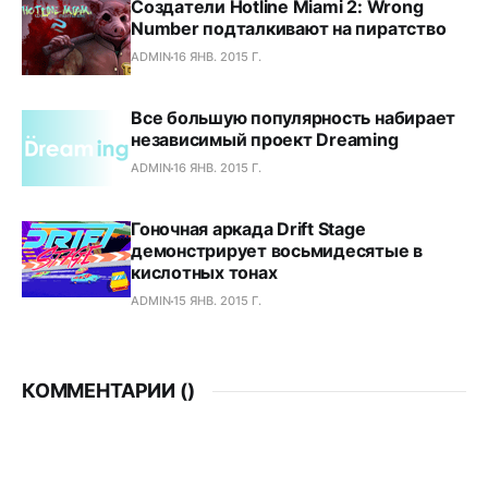
Создатели Hotline Miami 2: Wrong
Number подталкивают на пиратство
ADMIN
16 ЯНВ. 2015 Г.
Все большую популярность набирает
независимый проект Dreaming
ADMIN
16 ЯНВ. 2015 Г.
Гоночная аркада Drift Stage
демонстрирует восьмидесятые в
кислотных тонах
ADMIN
15 ЯНВ. 2015 Г.
КОММЕНТАРИИ (
)