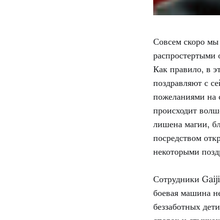
Совсем скоро мы 
распростертыми о
Как правило, в эт
поздравляют с се
пожеланиями на с
происходит волше
лишена магии, бл
посредством откр
некоторыми позд
Сотрудники Gaij
боевая машина н
беззаботных дети