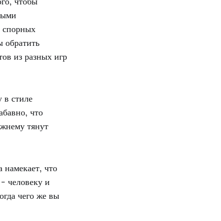
ого, чтобы
лыми
е спорных
ы обратить
тов из разных игр
 в стиле
абавно, что
ежнему тянут
а намекает, что
- человеку и
огда чего же вы