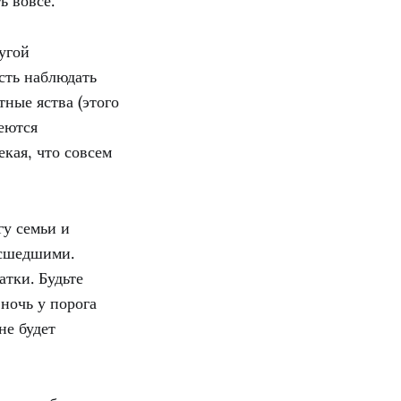
ь вовсе.
угой
сть наблюдать
ные яства (этого
еются
кая, что совсем
гу семьи и
асшедшими.
атки. Будьте
 ночь у порога
не будет