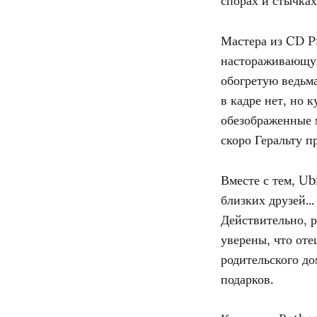
спорах и стычках
Мастера из CD P
настораживающую
обогретую ведьма
в кадре нет, но 
обезображенные 
скоро Геральту п
Вместе с тем, Ub
близких друзей..
Действительно, р
уверены, что оте
родительского до
подарков.