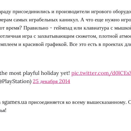
араду присоединились и производители игрового оборуд
мерам самых играбельных каникул. А что еще нужно игро
бот время? Правильно - геймпад или клавиатура с мышко
и отличная игра с захватывающим сюжетом, плотной атмо
плеем и красивой графикой. Все это есть в проектах дл
the most playful holiday yet!
pic.twitter.com/d0lCE
@PlayStation)
25 декабря 2014
а sgames.ua присоединяется ко всему вышесказанному. 
ья!