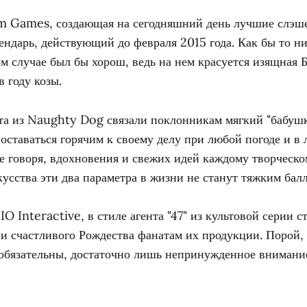
m Games, создающая на сегодняшний день лучшие слэше
ендарь, действующий до февраля 2015 года. Как бы то ни
м случае был бы хорош, ведь на нем красуется изящная 
 году козы.
та из Naughty Dog связали поклонникам мягкий "бабушк
оставаться горячим к своему делу при любой погоде и в
е говоря, вдохновения и свежих идей каждому творческом
кусства эти два параметра в жизни не станут тяжким бал
IO Interactive, в стиле агента "47" из культовой серии 
и счастливого Рождества фанатам их продукции. Порой,
обязательны, достаточно лишь непринужденное внимани