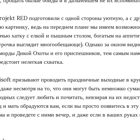
, прощать былые обиды и в дальнейшем не их вспоминат
rojekt RED подготовили с одной стороны уютную, а с др
 картинку, ведь на переднем плане мы имеем возможно
чью хатку с елкой и пышным столом, богатым на аппетит
курочка выглядит многообещающе). Однако за окном видн
морды Дикой Охоты и его приспешников, тем самым наме
редстоит нелегкая схватка.
isoft призывают проводить праздничные выходные в кру
. даже несмотря на то, что они могут быть немножко сум
одных следует любить и почитать, невзирая на их недост
ц и мать обрадуются вам, если вы просто появитесь в эту
ма и проведете с ними вечер, и даже если в ваших руках 