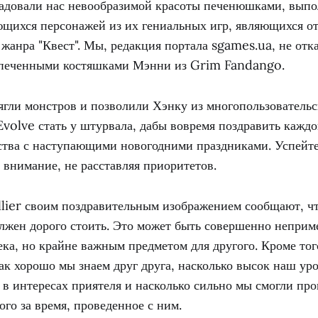
адовали нас невообразимой красоты печенюшками, вып
щихся персонажей из их гениальных игр, являющихся 
жанра "Квест". Мы, редакция портала sgames.ua, не отк
ыпеченными костяшками Мэнни из Grim Fandango.
ягли монстров и позволили Хэнку из многопользовательс
volve стать у штурвала, дабы вовремя поздравить каждо
ства с наступающими новогодними праздниками. Успейте
внимание, не расставляя приоритетов.
lier своим поздравительным изображением сообщают, чт
олжен дорого стоить. Это может быть совершенно неприм
ека, но крайне важным предметом для другого. Кроме тог
ак хорошо мы знаем друг друга, насколько высок наш ур
в интересах приятеля и насколько сильно мы смогли пр
го за время, проведенное с ним.