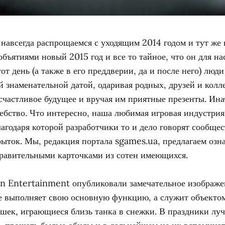
навсегда распрощаемся с уходящим 2014 годом и тут же 
бъятиями новый 2015 год и все то тайное, что он для на
от день (а также в его преддверии, да и после него) люди
й знаменательной датой, одаривая родных, друзей и колл
частливое будущее и вручая им приятные презенты. Инач
бство. Что интересно, наша любимая игровая индустрия,
агодаря которой разработчики то и дело говорят сообще
ыток. Мы, редакция портала sgames.ua, предлагаем озн
равительными карточками из сотен имеющихся.
in Entertainment опубликовали замечательное изображе
е выполняет свою основную функцию, а служит объектом
шек, играющиеся близь танка в снежки. В праздники луч