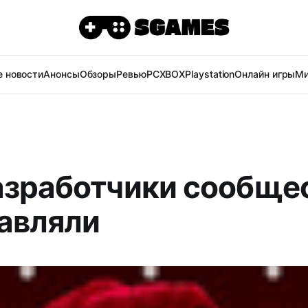
 новости
Анонсы
Обзоры
Ревью
PC
XBOX
Playstation
Онлайн игры
Ми
азработчики сообще
авляли