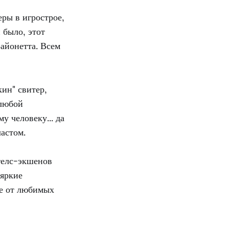
ры в игрострое,
 было, этот
Байонетта. Всем
ин" свитер,
 любой
у человеку... да
ластом.
стелс-экшенов
 яркие
е от любимых