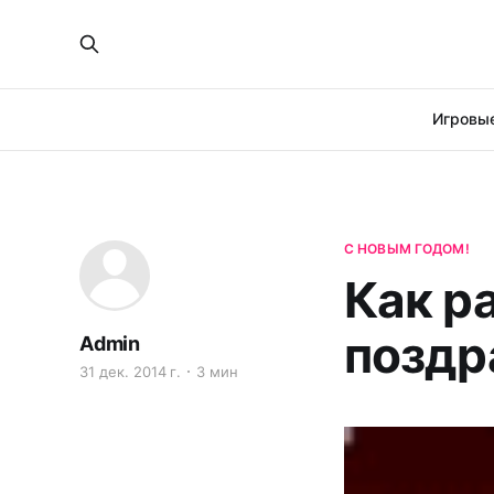
Игровые
С НОВЫМ ГОДОМ!
Как р
поздр
Admin
31 дек. 2014 г.
3 мин