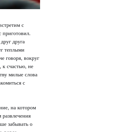
встретим с
с приготовил.
 друг друга
ег теплыми
е говоря, вокруг
 к счастью, не
ству милые слова
акомиться с
ние, на котором
 развлечения
ше забывать о