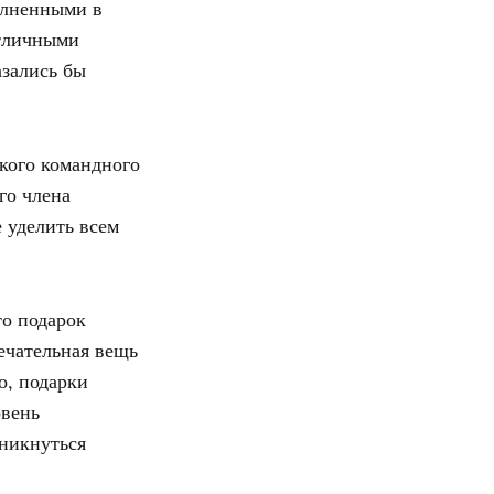
олненными в
отличными
азались бы
кого командного
го члена
 уделить всем
о подарок
ечательная вещь
о, подарки
овень
оникнуться