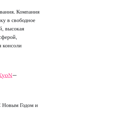
ования. Компания
ку в свободное
й, высокая
сферой,
я консоли
sXyoN
—
С Новым Годом и