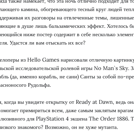
a также намекает, что эта ночь отлично подходит для т
ылающего камина, обогревающего тесный круг людей теп
ддерживая их разговоры на отвлеченные темы, лишенны
ляющие в душе лишь бальзамических эффект. Хотелось б
еющийся ниже постер содержит в себе несколько элемен
еля. Удастся ли вам отыскать их все?
елоперы из Hello Games нарисовали отличную картинку
ьской исследовательской ролевой игры No Man`s Sky. З
бль (да, именно корабль, не сани) Санты за собой по-пр
расноносого Рудольфа.
я, когда вы увидите открытку от Ready at Dawn, ведь он
омогает примириться всем, даже самым заклятым врагам 
люзивного для PlayStation 4 экшена The Order 1886. Т
лизкого знакомого? Возможно, он не хуже мутанта.