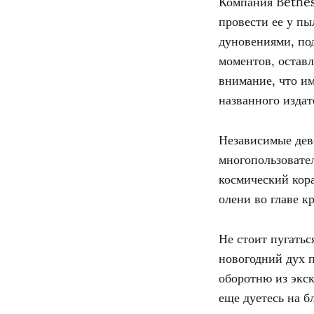
Компания Bethesd
провести ее у п
дуновениями, по
моментов, остав
внимание, что им
названного издат
Независимые дев
многопользовател
космический кора
олени во главе к
Не стоит пугатьс
новогодний дух п
оборотню из экск
еще дуетесь на б