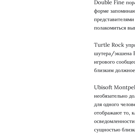
Double Fine пор
форме запоминаю
представителями 
полакомиться в
Turtle Rock упр
шутера/экшена E
игрового сообще
близким должное 
Ubisoft Montpel
необязательно д
для одного челов
отображают то, к
осведомленности 
сущностью близко