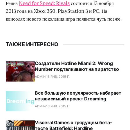
Релиз
Need for Speed: Rivals
состоится 13 ноября
2013 года на Xbox 360, PlayStation 3 и PC. На
консолях нового поколения игра появится чуть позже.
ТАКЖЕ ИНТЕРЕСНО
Создатели Hotline Miami 2: Wrong
Number подталкивают на пиратство
ADMIN
16 ЯНВ. 2015 Г.
Все большую популярность набирает
независимый проект Dreaming
ADMIN
16 ЯНВ. 2015 Г.
Visceral Games о грядущем бета-
тесте Battlefield: Hardline