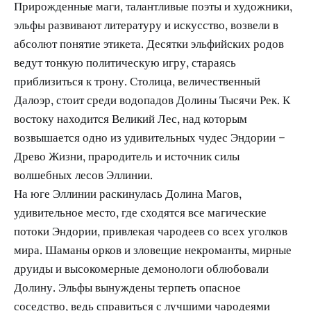
Прирожденные маги, талантливые поэты и художники,
эльфы развивают литературу и искусство, возвели в
абсолют понятие этикета. Десятки эльфийских родов
ведут тонкую политическую игру, стараясь
приблизиться к трону. Столица, величественный
Далоэр, стоит среди водопадов Долины Тысячи Рек. К
востоку находится Великий Лес, над которым
возвышается одно из удивительных чудес Эндории –
Древо Жизни, прародитель и источник силы
волшебных лесов Эллинии.
На юге Эллинии раскинулась Долина Магов,
удивительное место, где сходятся все магические
потоки Эндории, привлекая чародеев со всех уголков
мира. Шаманы орков и зловещие некроманты, мирные
друиды и высокомерные демонологи облюбовали
Долину. Эльфы вынуждены терпеть опасное
соседство, ведь справиться с лучшими чародеями