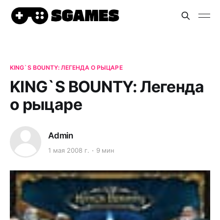
KING`S BOUNTY: ЛЕГЕНДА О РЫЦАРЕ
KING`S BOUNTY: Легенда
о рыцаре
Admin
1 мая 2008 г.
9 мин