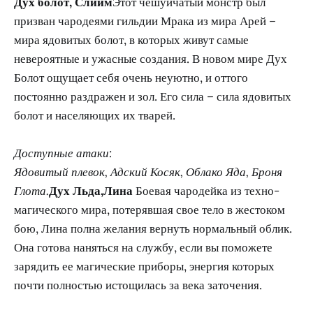
Дух болот, Слиим
Этот чешуйчатый монстр был
призван чародеями гильдии Мрака из мира Арей –
мира ядовитых болот, в которых живут самые
невероятные и ужасные создания. В новом мире Дух
Болот ощущает себя очень неуютно, и оттого
постоянно раздражен и зол. Его сила – сила ядовитых
болот и населяющих их тварей.
Доступные атаки:
Ядовитый плевок, Адский Косяк, Облако Яда, Броня
Глота.
Дух Льда,Лина
Боевая чародейка из техно-
магического мира, потерявшая свое тело в жестоком
бою, Лина полна желания вернуть нормальный облик.
Она готова наняться на службу, если вы поможете
зарядить ее магические приборы, энергия которых
почти полностью истощилась за века заточения.