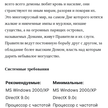
всего всего демоны любят кровь и насилие, они
странствуют по иным мирам, разоряя и покоряя их.
Это многоярусный мир, на самом Дне которого ютятся
жалкие и никчемные импы и мурлоки, низшие
существа, а на огромных парящих островах,
называемых Домами, живут Правители и их слуги.
Правители ведут постоянную борьбу друг с другом, за
обладание более высоким Домом, власть над которым
дарить небывалое могущество.
Системные требования
Реком
ендуемые
:
Минимальные
:
MS Windows 2000/XP
MS Windows 2000/XP
DirectX 9.0c
DirectX 9.0c
Процессор с частотой
Процессор с частотой