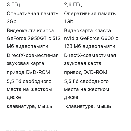
3 ГГц
2,6 ГГц
Оперативная память
Оперативная память
2Gb
1Gb
Видеокарта класса
Видеокарта класса
GeForce 7950GT с 512
nVidia GeForce 6600 с
Мб видеопамяти
128 Мб видеопамяти
DirectX-совместимая
DirectX-совместимая
звуковая карта
звуковая карта
привод DVD-ROM
привод DVD-ROM
5,5 Гб свободного
5,5 Гб свободного
места на жестком
места на жестком
диске
диске
клавиатура, мышь
клавиатура, мышь