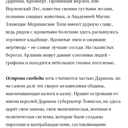
Дариона, Кронберг. Провинция Верлон, или
Верлонский Лес, известна своими густыми лесами,
полными хищных животных, и Академией Магии.
Зловещие Моршанские Топи имеют дурную славу,
ведь рядом с ядовитыми болотами здесь раскинулось
огромное кладбище. Ядовитые змеи и ожившие
мертвецы – не самые лучшие соседи. На скалистых
берегах Арлании живут давние союзники людей -
грифоны и находится небольшое гномье поселение.
Острова свободы
хоть считаются частью Дариона, но
на самом деле это скорее независимая община,
выплачивающая налоги в казну. Правит островами от
имени королей Дариона губернатор Томпсон, но здесь
царят свои законы, своя экономическая, военная и
политическая системы, которые были созданы
пиратами и контрабандистами, составляющими