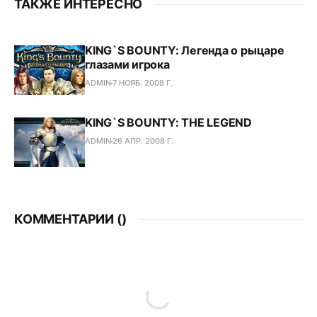
ТАКЖЕ ИНТЕРЕСНО
KING`S BOUNTY: Легенда о рыцаре
глазами игрока
ADMIN
7 НОЯБ. 2008 Г.
KING`S BOUNTY: THE LEGEND
ADMIN
26 АПР. 2008 Г.
КОММЕНТАРИИ (
)