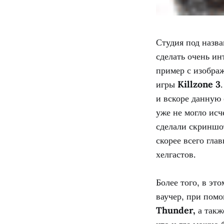
Студия под назва
сделать очень ин
пример с изображ
игры
Killzone 3
и вскоре данную 
уже не могло исч
сделали скриншот
скорее всего гл
хелгастов.
Более того, в эт
ваучер, при пом
Thunder,
а такж