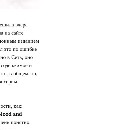
решила вчера
а на сайте
ционным изданием
ал это по ошибке
но в Сеть, оно
 содержимое и
ть, в общем, то,
онсервы
ости, как:
Blood and
чень понятно,