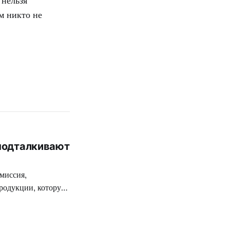
 нельзя
м никто не
 подталкивают
миссия,
родукции, которую
ткой цензуре
 разработчиков
 на территории