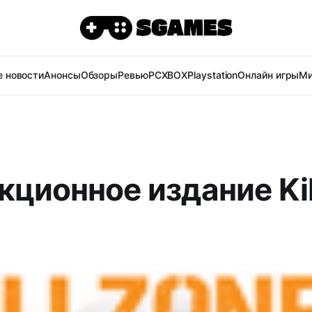
 новости
Анонсы
Обзоры
Ревью
PC
XBOX
Playstation
Онлайн игры
Ми
кционное издание Kil