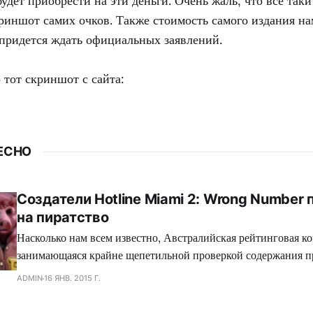
будет приобрести на эти деньги. Очень жаль, что все таки
риншот самих очков. Также стоимость самого издания на
 придется ждать официальных заявлений.
 тот скриншот с сайта:
ЕСНО
Создатели Hotline Miami 2: Wrong Number
на пиратство
Насколько нам всем известно, Австралийская рейтинговая ко
занимающаяся крайне щепетильной проверкой содержания п
производит современная игровая индустрия, подвергает жес
ADMIN
16 ЯНВ. 2015 Г.
множество игр, где присутствуют жестокие сцены, заставляя
вырезать последние, либо отказываться издавать свой проект