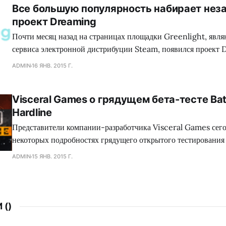
Все большую популярность набирает нез
зеленного континента. Так сказать, под нож могло попасть с
проект Dreaming
коллектива Dennaton
Почти месяц назад на страницах площадки Greenlight, явл
сервиса электронной дистрибуции Steam, появился проект 
обладающий необыкновенным сеттингом, а также самобыт
ADMIN
16 ЯНВ. 2015 Г.
процессом, что в совокупности сложится для геймеров в нез
путешествие. Занимательно, но сейчас много кто сравнива
Visceral Games о грядущем бета-тесте Batt
головоломку с экшеном Mirror`s Edge, хотя сами девелопер
Hardline
Представители компании-разработчика Visceral Games сего
некоторых подробностях грядущего открытого тестирования
сетевого шутера Battlefield: Hardline, а также поделились
ADMIN
15 ЯНВ. 2015 Г.
от данного мероприятия. Как оказалось, игроков ждет разно
среди которого найдутся как уже знакомые поклонникам сег
 (
)