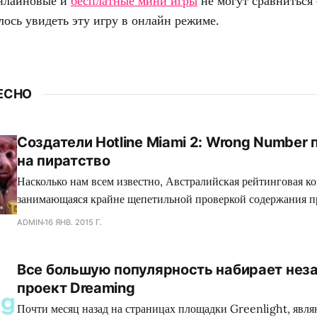
онлайновые и
бесплатные мини игры
не могут сравниться 
лось увидеть эту игру в онлайн режиме.
ЕСНО
Создатели Hotline Miami 2: Wrong Number
на пиратство
Насколько нам всем известно, Австралийская рейтинговая ко
занимающаяся крайне щепетильной проверкой содержания п
производит современная игровая индустрия, подвергает жес
ADMIN
16 ЯНВ. 2015 Г.
множество игр, где присутствуют жестокие сцены, заставляя
вырезать последние, либо отказываться издавать свой проект
Все большую популярность набирает нез
зеленного континента. Так сказать, под нож могло попасть с
проект Dreaming
коллектива Dennaton
Почти месяц назад на страницах площадки Greenlight, явл