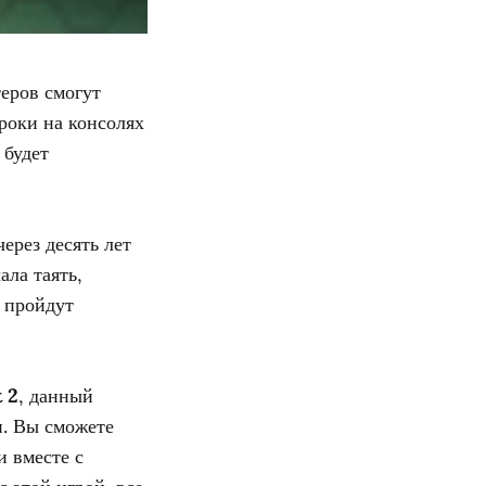
еров смогут
гроки на консолях
 будет
ерез десять лет
ала таять,
 пройдут
 2
, данный
и. Вы сможете
и вместе с