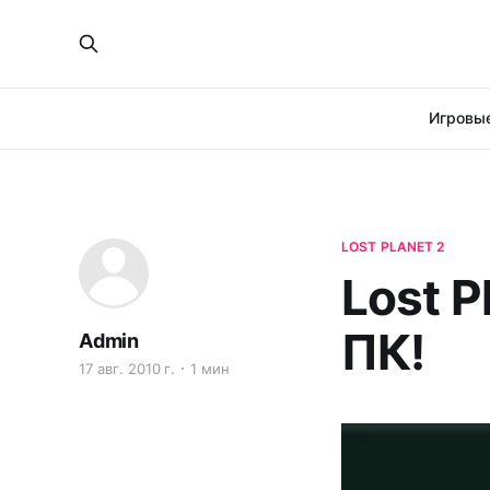
Игровые
LOST PLANET 2
Lost P
ПК!
Admin
17 авг. 2010 г.
1 мин