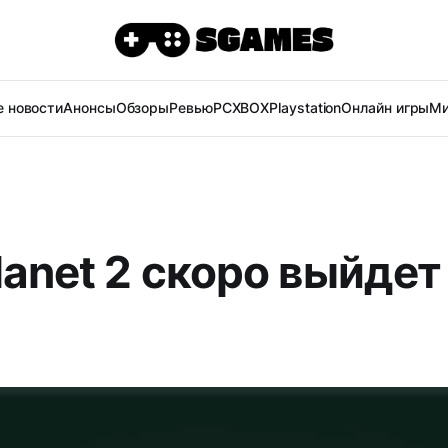
 новости
Анонсы
Обзоры
Ревью
PC
XBOX
Playstation
Онлайн игры
Ми
lanet 2 скоро выйдет