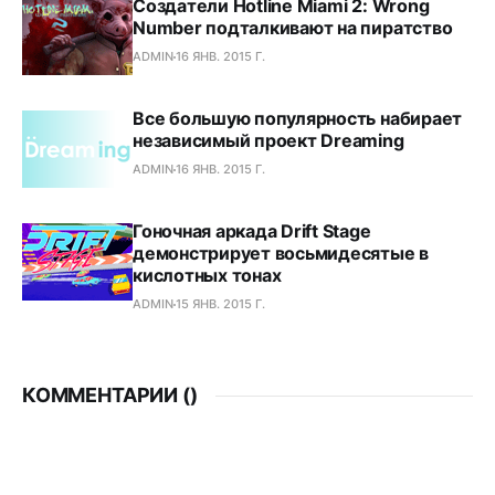
Создатели Hotline Miami 2: Wrong
Number подталкивают на пиратство
ADMIN
16 ЯНВ. 2015 Г.
Все большую популярность набирает
независимый проект Dreaming
ADMIN
16 ЯНВ. 2015 Г.
Гоночная аркада Drift Stage
демонстрирует восьмидесятые в
кислотных тонах
ADMIN
15 ЯНВ. 2015 Г.
КОММЕНТАРИИ (
)