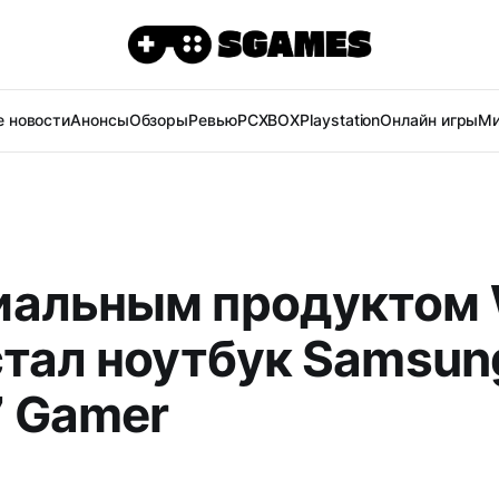
 новости
Анонсы
Обзоры
Ревью
PC
XBOX
Playstation
Онлайн игры
Ми
альным продуктом
стал ноутбук Samsun
 Gamer