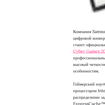
Компания Samsun
цифровой конвер
станет официаль
Cyber Games 2
профессиональны
высокой четкост
особенностям.
Геймерский ноут
процессором Int
распределение за
ExpressCache™ с