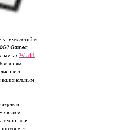
ых технологий и
00G7 Gamer
в рамках
World
ебованиям
-дисплею
функциональным
ядерным
амическое
я технология
 интернет-