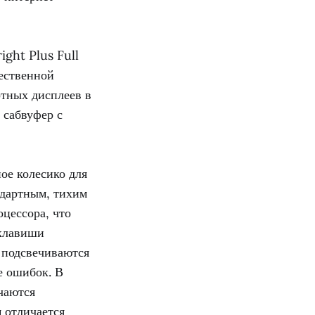
ght Plus Full
ественной
ртных дисплеев в
 сабвуфер с
ое колесико для
ндартным, тихим
цессора, что
 клавиши
 подсвечиваются
е ошибок. В
чаются
 отличается