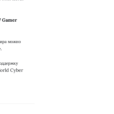
7 Gamer
нира можно
.
поддержку
World Cyber