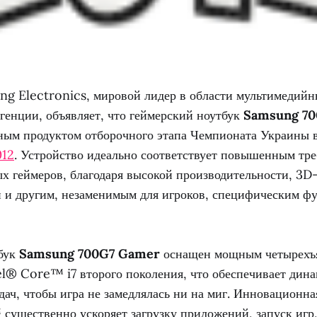
g Electronics, мировой лидер в области мультимедийн
генции, объявляет, что геймерский ноутбук
Samsung 7
ным продуктом отборочного этапа Чемпионата Украины 
012
. Устройство идеально соответствует повышенным тр
х геймеров, благодаря высокой производительности, 3D
и и другим, незаменимым для игроков, специфическим 
бук
Samsung 700G7 Gamer
оснащен мощным четырехъ
el® Core™ i7 второго поколения, что обеспечивает дин
дач, чтобы игра не замедлялась ни на миг. Инновационна
ущественно ускоряет загрузку приложений, запуск игр,