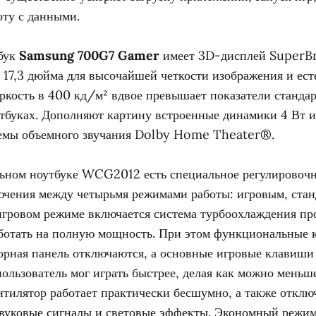
оту с данными.
тбук
Samsung 700G7 Gamer
имеет 3D-дисплей SuperBri
 17,3 дюйма для высочайшей четкости изображения и ест
ркость в 400 кд/м² вдвое превышает показатели станда
тбуках. Дополняют картину встроенные динамики 4 Вт и
емы объемного звучания Dolby Home Theater®.
ьном ноутбуке WCG2012 есть специальное регулировочн
ючения между четырьмя режимами работы: игровым, ста
игровом режиме включается система турбоохлаждения про
аботать на полную мощность. При этом функциональные
рная панель отключаются, а основные игровые клавиши
ользователь мог играть быстрее, делая как можно меньш
нтилятор работает практически бесшумно, а также отклю
звуковые сигналы и световые эффекты. Экономный режим