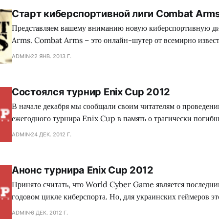
Старт киберспортивной лиги Combat Arm
Представляем вашему вниманию новую киберспортивную 
Arms. Combat Arms – это онлайн-шутер от всемирно известной компании
Nexon, подарившей игрокам Counter-Strike Online. Непревзойденная
ADMIN
22 ЯНВ. 2013 Г.
динамика боев, тактические действия, широчайший выбор о
обмундирования, самый большой выбор карт и режимов игр
уважение большого количества игроков, что позволяет вый
Состоялся турнир Enix Cup 2012
новый
В начале декабря мы сообщали своим читателям о проведени
ежегодного турнира Enix Cup в память о трагически погиб
Литвиненко. Сегодня же мы хотим познакомить вас с резуль
ADMIN
24 ДЕК. 2012 Г.
турнира по Counter-Strike 1.6. Всего в турнире приняло участие 180 человек,
которые были разделены на 36 команд по
Анонс турнира Enix Cup 2012
Принято считать, что World Cyber Game является последни
годовом цикле киберспорта. Но, для украинских геймеров эт
отвечает действительности. Вот уже в четвертый раз в Киев
ADMIN
6 ДЕК. 2012 Г.