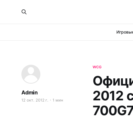
Игровые
WCG
Офици
2012 
Admin
12 окт. 2012 г.
1 мин
700G7