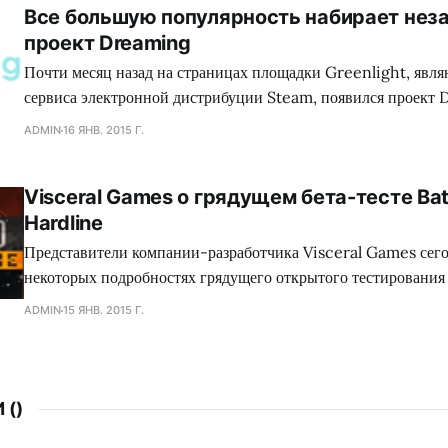
Все большую популярность набирает нез
зеленного континента. Так сказать, под нож могло попасть с
проект Dreaming
коллектива Dennaton
Почти месяц назад на страницах площадки Greenlight, явл
сервиса электронной дистрибуции Steam, появился проект 
обладающий необыкновенным сеттингом, а также самобыт
ADMIN
16 ЯНВ. 2015 Г.
процессом, что в совокупности сложится для геймеров в нез
путешествие. Занимательно, но сейчас много кто сравнива
Visceral Games о грядущем бета-тесте Batt
головоломку с экшеном Mirror`s Edge, хотя сами девелопер
Hardline
Представители компании-разработчика Visceral Games сего
некоторых подробностях грядущего открытого тестирования
сетевого шутера Battlefield: Hardline, а также поделились
ADMIN
15 ЯНВ. 2015 Г.
от данного мероприятия. Как оказалось, игроков ждет разно
среди которого найдутся как уже знакомые поклонникам сег
 (
)