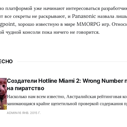
но платформой уже начинают интересоваться разработчик
т все секреты не раскрывают, и Panasonic назвала лиш
igpoint, хорошо известную в мире MMORPG игр. Относ
ой чудной консоли пока ничего не говорится.
ЕСНО
Создатели Hotline Miami 2: Wrong Number
на пиратство
Насколько нам всем известно, Австралийская рейтинговая ко
занимающаяся крайне щепетильной проверкой содержания п
производит современная игровая индустрия, подвергает жес
ADMIN
16 ЯНВ. 2015 Г.
множество игр, где присутствуют жестокие сцены, заставляя
вырезать последние, либо отказываться издавать свой проект