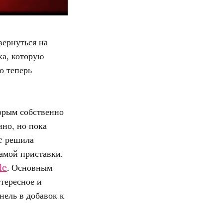
вернуться на
ка, которую
о теперь
торым собственно
нно, но пока
c решила
амой приставки.
le
. Основным
тересное и
нель в добавок к