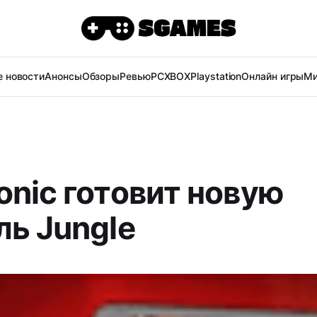
 новости
Анонсы
Обзоры
Ревью
PC
XBOX
Playstation
Онлайн игры
Ми
onic готовит новую
ль Jungle