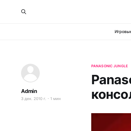
Игровые
PANASONIC JUNGLE
Panas
консо
Admin
3 дек. 2010 г.
1 мин