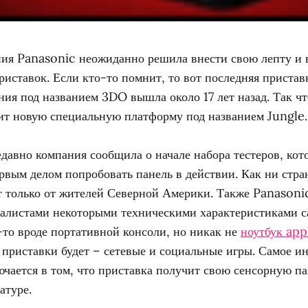
ния Panasonic неожиданно решила внести свою лепту и 
иставок. Если кто-то помнит, то вот последняя пристав
ия под названием 3DO вышла около 17 лет назад. Так чт
ит новую специальную платформу под названием Jungle.
давно компания сообщила о начале набора тестеров, ко
рвым делом попробовать панель в действии. Как ни стра
т только от жителей Северной Америки. Также Panasoni
налистами некоторыми техническими характеристиками с
-то вроде портативной консоли, но никак не
ноутбук app
приставки будет – сетевые и социальные игры. Самое ин
чается в том, что приставка получит свою сенсорную па
атуре.