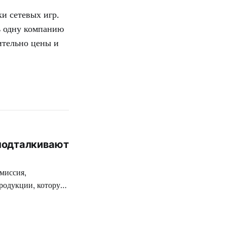
и сетевых игр.
ь одну компанию
ительно цены и
 подталкивают
миссия,
родукции, которую
ткой цензуре
 разработчиков
 на территории