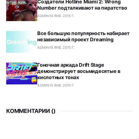
Создатели Hotline Miami 2: Wrong
Number подталкивают на пиратство
ADMIN
16 ЯНВ. 2015 Г.
Все большую популярность набирает
независимый проект Dreaming
ADMIN
16 ЯНВ. 2015 Г.
Гоночная аркада Drift Stage
демонстрирует восьмидесятые в
кислотных тонах
ADMIN
15 ЯНВ. 2015 Г.
КОММЕНТАРИИ (
)