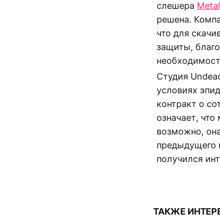
слешера
Metal
решена. Компа
что для скачи
защиты, благо
необходимост
Студия Undead
условиях эпи
контракт о со
означает, что
возможно, он
предыдущего п
получился ин
ТАКЖЕ ИНТЕР