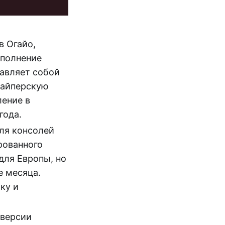
в Огайо,
ополнение
тавляет собой
снайперскую
ление в
года.
ля консолей
рованного
для Европы, но
е месяца.
ку и
-версии