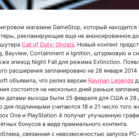
игровом магазине GameStop, который находится 
стеры, рекламирующие еще не анонсированное д
я шутера
Call of Duty: Ghosts
. Новый контент предс
g, Bayview, Containment и Ignition, штурмовую и 
кже эпизод Night Fall для режима Extinction. Появ
го расширения запланировано на 28 января 2014 
oft объявила, что релиз версии
Rayman Legends
д
ния состоится на несколько дней раньше заплани
и датами выхода были 25 февраля для США и 28 
о дня подлинными считаются 18 и 21 число того ж
ox One и PlayStation 4 получат улучшенную графи
ятных бонусов в виде премиального контента.
облема, связанная с невозможностью запуска PC