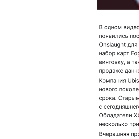
В одном видео
появились по
Onslaught дл
набор карт Fo
винтовку, а та
продаже данно
Компания Ubis
нового поколе
срока. Старым
с сегодняшнег
Обладатели Xb
несколько при
Вчерашняя пр