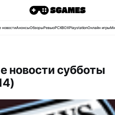
 новости
Анонсы
Обзоры
Ревью
PC
XBOX
Playstation
Онлайн игры
Ми
е новости субботы
14)