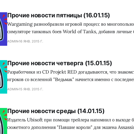
Прочие новости пятницы (16.01.15)
Wargaming разнообразили игровой процесс во многопользо
симуляторе танковых боев World of Tanks, добавив личные б
выполнение которых игрок имеет возможность получить цен
ADMIN
16 ЯНВ. 2015 Г.
вплоть до особенного вида танка. О подробностях нововвед
подробно изложено в следующем видеосюжете. Те пользователи Steam, в чьих
библиотеках еще нет игр серии экшена
Прочие новости четверга (15.01.15)
Разработчики из CD Projekt RED догадываются, что знаком
игроков со вселенной "Ведьмак" начнется именно с последне
есть The Witcher 3: Wild Hunt. По всей видимости, это по
ADMIN
15 ЯНВ. 2015 Г.
создать комиксообразный видеоролик, в котором в течении 
ведется рассказ о том, кто такие
Прочие новости среды (14.01.15)
Издатель Ubisoft при помощи трейлера напомнил о выходе 
сюжетного дополнения "Павшие короли" для экшена Assassin