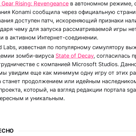
 Gear Rising: Revengeance
в автономном режиме, 
ния Konami сообщила через официальную страницу
вания доступен патч, искореняющий признаки на
даря чему для запуска рассматриваемой игры не
и в активном Интернет-соединении.
 Labs, известная по популярному симулятору вы
демии зомби-вируса
State of Decay
, согласилась 
трудничестве с компанией Microsoft Studios. Дан
 мы увидим еще как минимум одну игру от этих ра
а станет продолжением или идейным наследнико
роекта, который, на взгляд редакции портала sga
тересным и уникальным.
ЕСНО