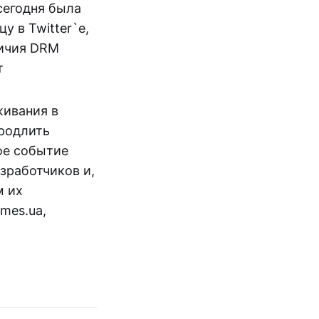
сегодня была
 в Twitter`е,
личия DRM
т
живания в
продлить
ное событие
зработчиков и,
м их
mes.ua,