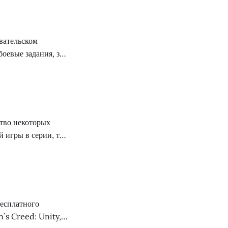
вательском
оевые задания, за
ные награды,
енной системы
ство некоторых
й игры в серии, то
дтолкнуло их
нескольких минут
бесплатного
`s Creed: Unity,