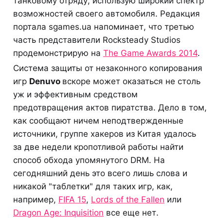
танковому отряду, использую широкий спектр
возможностей своего автомобиля. Редакция
портала sgames.ua напоминает, что третью
часть представители Rocksteady Studios
продемонстрирую на
The Game Awards 2014
.
Система защиты от незаконного копирования
игр
Denuvo
вскоре может оказаться не столь
уж и эффективным средством
предотвращения актов пиратства. Дело в том,
как сообщают ничем неподтвержденные
источники, группе хакеров из Китая удалось
за две недели кропотливой работы найти
способ обхода упомянутого DRM. На
сегодняшний день это всего лишь слова и
никакой "таблетки" для таких игр, как,
например,
FIFA 15
,
Lords of the Fallen
или
Dragon Age: Inquisition
все еще нет.