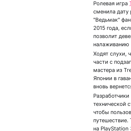
Ролевая игра
сменила дату 
"Ведьмак" фан
2015 года, ес
позволит дев
налаживанию 
Ходят слухи, 
части с подз
мастера из Tr
Японии в гава
вновь вернетс
Разработчики 
технической 
чтобы пользов
путешествие. 
на PlayStatio