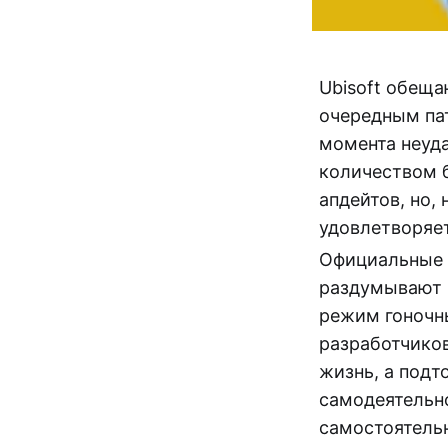
Ubisoft обеща
очередным па
момента неуда
количеством 
апдейтов, но, 
удовлетворяе
Официальные п
раздумывают 
режим гоночн
разработчико
жизнь, а подт
самодеятельн
самостоятельн