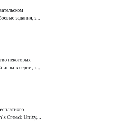
вательском
оевые задания, за
ные награды,
енной системы
ство некоторых
й игры в серии, то
дтолкнуло их
нескольких минут
бесплатного
`s Creed: Unity,
чным запуском,