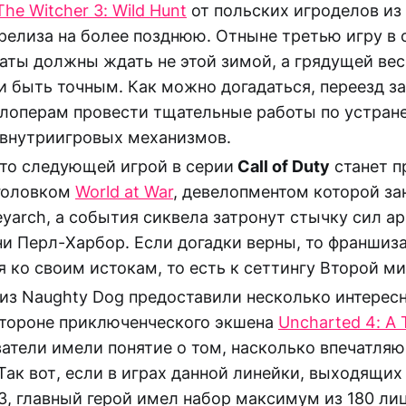
The Witcher 3: Wild Hunt
от польских игроделов из 
релиза на более позднюю. Отныне третью игру в 
аты должны ждать не этой зимой, а грядущей вес
ли быть точным. Как можно догадаться, переезд з
елоперам провести тщательные работы по устран
внутриигровых механизмов.
что следующей игрой в серии
Call of Duty
станет 
аголовком
World at War
, девелопментом которой з
eyarch, а события сиквела затронут стычку сил 
ни Перл-Харбор. Если догадки верны, то франшиз
я ко своим истокам, то есть к сеттингу Второй м
из Naughty Dog предоставили несколько интерес
стороне приключенческого экшена
Uncharted 4: A 
атели имели понятие о том, насколько впечатля
Так вот, если в играх данной линейки, выходящи
n 3, главный герой имел набор максимум из 180 ли