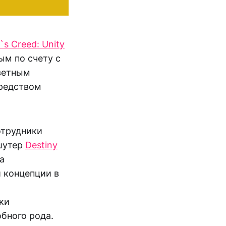
`s Creed: Unity
ым по счету с
светным
средством
отрудники
шутер
Destiny
а
 концепции в
ки
бного рода.