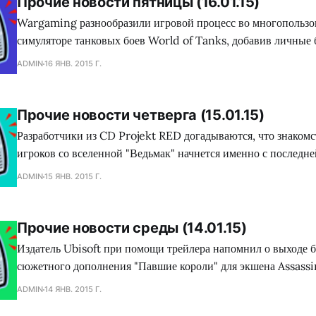
Прочие новости пятницы (16.01.15)
Wargaming разнообразили игровой процесс во многопользо
симуляторе танковых боев World of Tanks, добавив личные б
выполнение которых игрок имеет возможность получить цен
ADMIN
16 ЯНВ. 2015 Г.
вплоть до особенного вида танка. О подробностях нововвед
подробно изложено в следующем видеосюжете. Те пользователи Steam, в чьих
библиотеках еще нет игр серии экшена
Прочие новости четверга (15.01.15)
Разработчики из CD Projekt RED догадываются, что знаком
игроков со вселенной "Ведьмак" начнется именно с последне
есть The Witcher 3: Wild Hunt. По всей видимости, это по
ADMIN
15 ЯНВ. 2015 Г.
создать комиксообразный видеоролик, в котором в течении 
ведется рассказ о том, кто такие
Прочие новости среды (14.01.15)
Издатель Ubisoft при помощи трейлера напомнил о выходе 
сюжетного дополнения "Павшие короли" для экшена Assassin
прославившегося, к сожалению, не нововведениями, а неуда
ADMIN
14 ЯНВ. 2015 Г.
сопровожденным несусветным количеством багов. В 2012 году прошел слух,