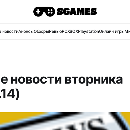
 новости
Анонсы
Обзоры
Ревью
PC
XBOX
Playstation
Онлайн игры
Ми
е новости вторника
.14)