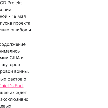
CD Projekt
серии
ной - 19 мая
апуска проекта
ению ошибок и
продолжение
анимались
армии США и
а шутеров
ировой войны.
ных фактов о
Thief`s End
,
ющее их ждет
х эксклюзивно
цевых