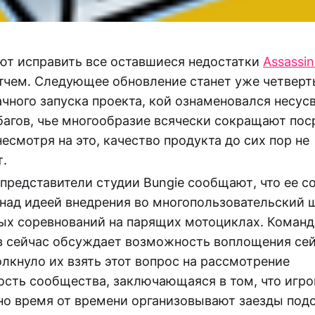
ют исправить все оставшиеся недостатки
Assassin
тчем. Следующее обновление станет уже четверт
чного запуска проекта, кой ознаменовался несу
багов, чье многообразие всячески сокращают по
несмотря на это, качество продукта до сих пор не
т.
редставители студии Bungie сообщают, что ее с
над идеей внедрения во многопользовательский 
ых соревнований на парящих мотоциклах. Команд
в сейчас обсуждает возможность воплощения сей
олкнуло их взять этот вопрос на рассмотрение
ость сообщества, заключающаяся в том, что игро
о время от времени организовывают заезды подо