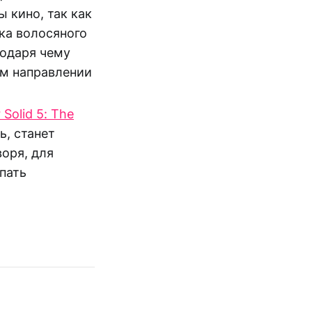
 кино, так как
ка волосяного
годаря чему
ом направлении
 Solid 5: The
ь, станет
воря, для
пать