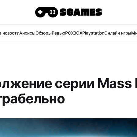
 новости
Анонсы
Обзоры
Ревью
PC
XBOX
Playstation
Онлайн игры
Ми
лжение серии Mass E
грабельно