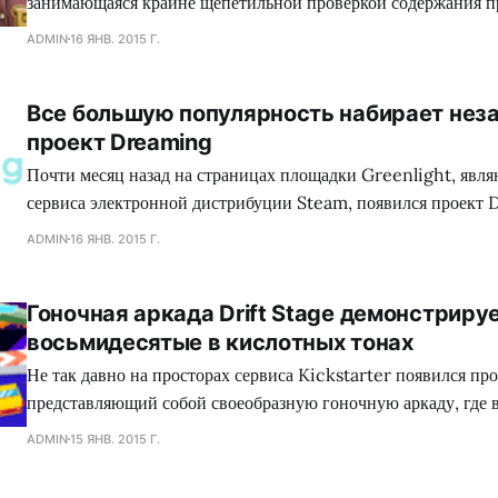
занимающаяся крайне щепетильной проверкой содержания п
производит современная игровая индустрия, подвергает жес
ADMIN
16 ЯНВ. 2015 Г.
множество игр, где присутствуют жестокие сцены, заставляя
вырезать последние, либо отказываться издавать свой проект
Все большую популярность набирает нез
зеленного континента. Так сказать, под нож могло попасть с
проект Dreaming
коллектива Dennaton
Почти месяц назад на страницах площадки Greenlight, явл
сервиса электронной дистрибуции Steam, появился проект 
обладающий необыкновенным сеттингом, а также самобыт
ADMIN
16 ЯНВ. 2015 Г.
процессом, что в совокупности сложится для геймеров в нез
путешествие. Занимательно, но сейчас много кто сравнива
Гоночная аркада Drift Stage демонстриру
головоломку с экшеном Mirror`s Edge, хотя сами девелопер
восьмидесятые в кислотных тонах
Не так давно на просторах сервиса Kickstarter появился про
представляющий собой своеобразную гоночную аркаду, где 
механики лежит управляемый занос автомобиля, при помощи
ADMIN
15 ЯНВ. 2015 Г.
преодолеваются крутые повороты на высоких скоростях. Каза
представленном продукте нет ничего глубокомысленного, од