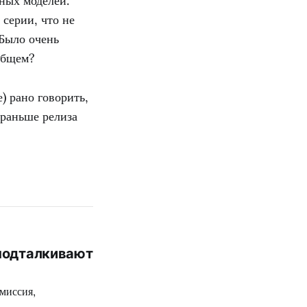
ных моделей.
серии, что не
«Было очень
общем?
) рано говорить,
 раньше релиза
 подталкивают
миссия,