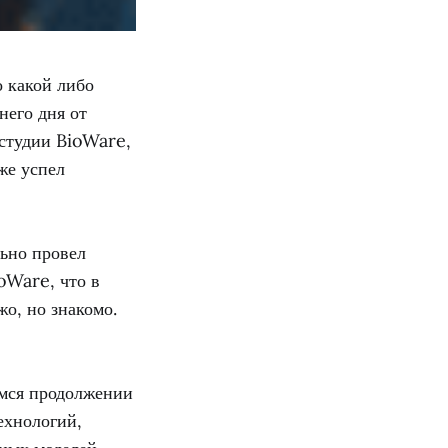
о какой либо
него дня от
 студии BioWare,
же успел
льно провел
oWare, что в
жо, но знакомо.
емся продолжении
ехнологий,