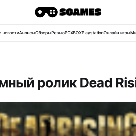
 новости
Анонсы
Обзоры
Ревью
PC
XBOX
Playstation
Онлайн игры
Ми
мный ролик Dead Ris