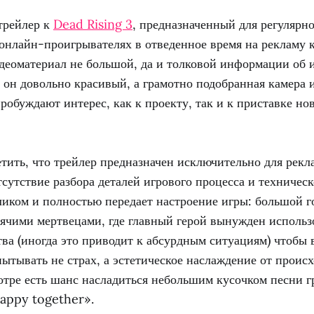
трейлер к
Dead Rising 3
, предназначенный для регулярн
 онлайн-проигрывателях в отведенное время на рекламу 
деоматериал не большой, да и толковой информации об и
 он довольно красивый, а грамотно подобранная камера
обуждают интерес, как к проекту, так и к приставке но
тить, что трейлер предназначен исключительно для рек
отсутствие разбора деталей игрового процесса и техническ
иком и полностью передает настроение игры: большой г
ячими мертвецами, где главный герой вынужден использ
ва (иногда это приводит к абсурдным ситуациям) чтобы
ытывать не страх, а эстетическое наслаждение от проис
мотре есть шанс насладиться небольшим кусочком песни 
happy together».