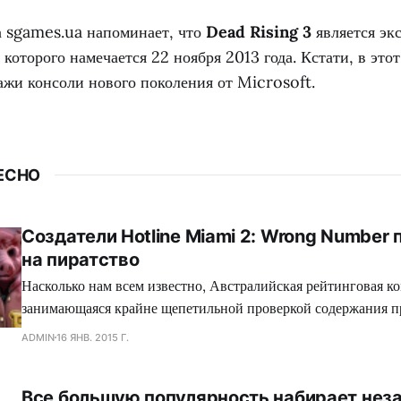
а sgames.ua напоминает, что
Dead Rising 3
является эк
которого намечается 22 ноября 2013 года. Кстати, в этот
ажи консоли нового поколения от Microsoft.
ЕСНО
Создатели Hotline Miami 2: Wrong Number
на пиратство
Насколько нам всем известно, Австралийская рейтинговая ко
занимающаяся крайне щепетильной проверкой содержания п
производит современная игровая индустрия, подвергает жес
ADMIN
16 ЯНВ. 2015 Г.
множество игр, где присутствуют жестокие сцены, заставляя
вырезать последние, либо отказываться издавать свой проект
Все большую популярность набирает нез
зеленного континента. Так сказать, под нож могло попасть с