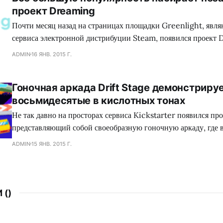
проект Dreaming
коллектива Dennaton
Почти месяц назад на страницах площадки Greenlight, явл
сервиса электронной дистрибуции Steam, появился проект 
обладающий необыкновенным сеттингом, а также самобыт
ADMIN
16 ЯНВ. 2015 Г.
процессом, что в совокупности сложится для геймеров в нез
путешествие. Занимательно, но сейчас много кто сравнива
Гоночная аркада Drift Stage демонстриру
головоломку с экшеном Mirror`s Edge, хотя сами девелопер
восьмидесятые в кислотных тонах
Не так давно на просторах сервиса Kickstarter появился про
представляющий собой своеобразную гоночную аркаду, где 
механики лежит управляемый занос автомобиля, при помощи
ADMIN
15 ЯНВ. 2015 Г.
преодолеваются крутые повороты на высоких скоростях. Каза
представленном продукте нет ничего глубокомысленного, од
графического оформления и креативный подход
 (
)