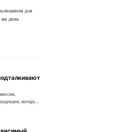
склюзивом для
 же день
 подталкивают
миссия,
родукции, которую
ткой цензуре
 разработчиков
 на территории
ависимый
вежее творение