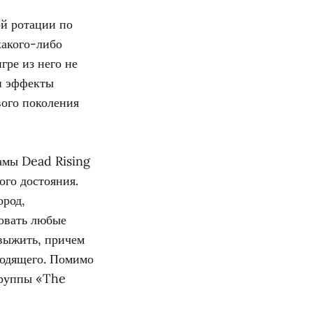
ой ротации по
какого-либо
гре из него не
 и эффекты
вого поколения
ламы Dead Rising
ого достояния.
ород,
овать любые
 выжить, причем
ходящего. Помимо
группы «The