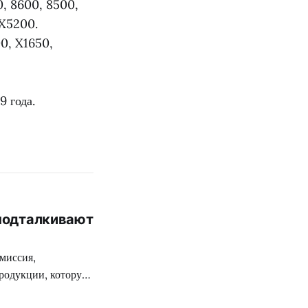
, 8600, 8500,
FX5200.
0, X1650,
9 года.
 подталкивают
миссия,
родукции, которую
ткой цензуре