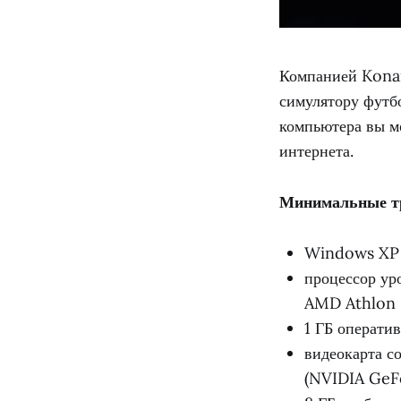
Компанией Konam
симулятору футб
компьютера вы мо
интернета.
Минимальные т
Windows XP 
процессор ур
AMD Athlon
1 ГБ операти
видеокарта с
(NVIDIA GeF