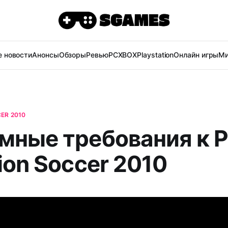
 новости
Анонсы
Обзоры
Ревью
PC
XBOX
Playstation
Онлайн игры
Ми
ER 2010
мные требования к P
ion Soccer 2010