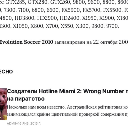
e GTX285, GTX280, GTX260, 9800, 9600, 8800, 8600
0, 7300, 7100, 6800, 6600, FX5900, FX5700, FX5500, 
800, HD3800, HD2900, HD2400, X1950, X1900, X180
1300, X1050, X800, X700, X550, X300, 9800, 9700.
Evolution Soccer 2010
запланирован на 22 октября 200
ЕСНО
Создатели Hotline Miami 2: Wrong Number
на пиратство
Насколько нам всем известно, Австралийская рейтинговая ко
занимающаяся крайне щепетильной проверкой содержания п
производит современная игровая индустрия, подвергает жес
ADMIN
16 ЯНВ. 2015 Г.