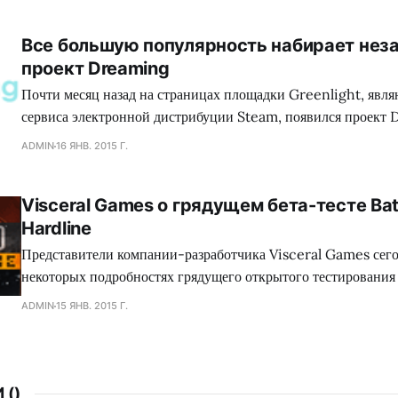
множество игр, где присутствуют жестокие сцены, заставляя
вырезать последние, либо отказываться издавать свой проект
Все большую популярность набирает нез
зеленного континента. Так сказать, под нож могло попасть с
проект Dreaming
коллектива Dennaton
Почти месяц назад на страницах площадки Greenlight, явл
сервиса электронной дистрибуции Steam, появился проект 
обладающий необыкновенным сеттингом, а также самобыт
ADMIN
16 ЯНВ. 2015 Г.
процессом, что в совокупности сложится для геймеров в нез
путешествие. Занимательно, но сейчас много кто сравнива
Visceral Games о грядущем бета-тесте Batt
головоломку с экшеном Mirror`s Edge, хотя сами девелопер
Hardline
Представители компании-разработчика Visceral Games сего
некоторых подробностях грядущего открытого тестирования
сетевого шутера Battlefield: Hardline, а также поделились
ADMIN
15 ЯНВ. 2015 Г.
от данного мероприятия. Как оказалось, игроков ждет разно
среди которого найдутся как уже знакомые поклонникам сег
 (
)