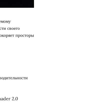
емому
сти своего
покоряет просторы
водительности
hader 2.0