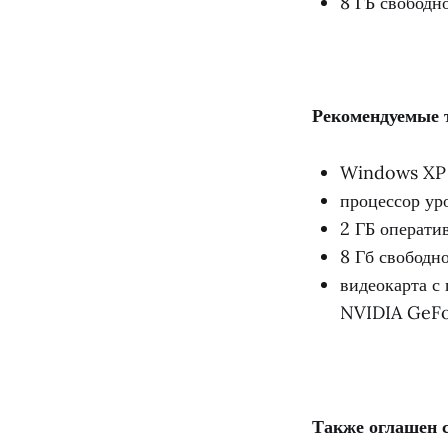
8 ГБ свободн
Рекомендуемые 
Windows XP 
процессор ур
2 ГБ операти
8 Гб свободно
видеокарта с
NVIDIA GeFo
Также оглашен 