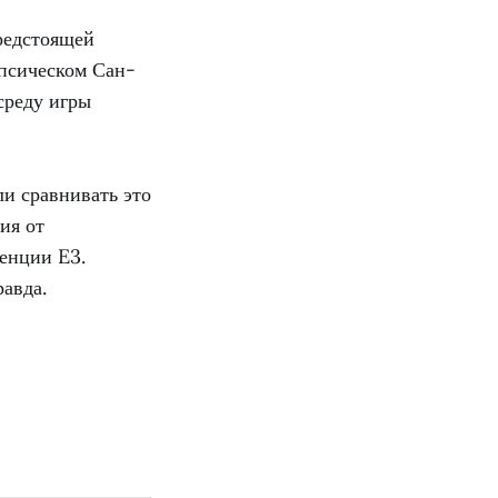
редстоящей
ипсическом Сан-
реду игры
и сравнивать это
ия от
ренции E3.
равда.