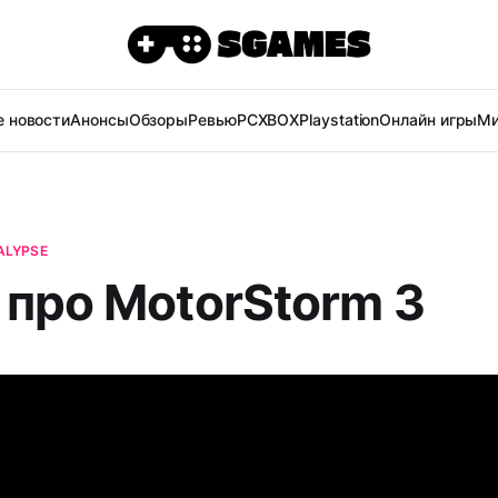
 новости
Анонсы
Обзоры
Ревью
PC
XBOX
Playstation
Онлайн игры
Ми
ALYPSE
 про MotorStorm 3