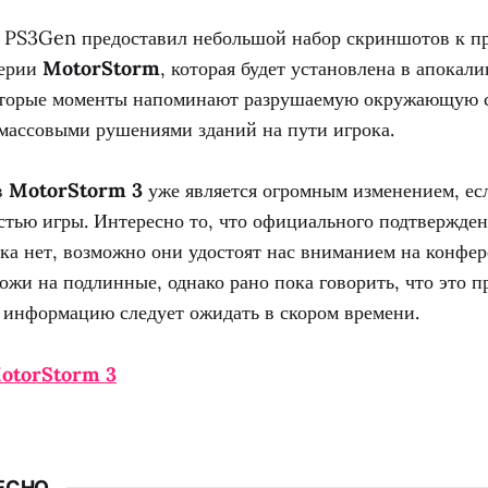
 PS3Gen предоставил небольшой набор скриншотов к п
серии
MotorStorm
, которая будет установлена в апокал
оторые моменты напоминают разрушаемую окружающую с
массовыми рушениями зданий на пути игрока.
в
MotorStorm 3
уже является огромным изменением, есл
стью игры. Интересно то, что официального подтвержден
ка нет, возможно они удостоят нас вниманием на конфе
жи на подлинные, однако рано пока говорить, что это п
информацию следует ожидать в скором времени.
otorStorm 3
ЕСНО