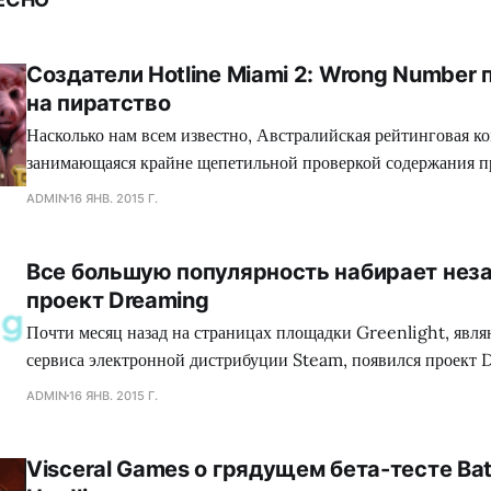
Создатели Hotline Miami 2: Wrong Number
на пиратство
Насколько нам всем известно, Австралийская рейтинговая ко
занимающаяся крайне щепетильной проверкой содержания п
производит современная игровая индустрия, подвергает жес
ADMIN
16 ЯНВ. 2015 Г.
множество игр, где присутствуют жестокие сцены, заставляя
вырезать последние, либо отказываться издавать свой проект
Все большую популярность набирает нез
зеленного континента. Так сказать, под нож могло попасть с
проект Dreaming
коллектива Dennaton
Почти месяц назад на страницах площадки Greenlight, явл
сервиса электронной дистрибуции Steam, появился проект 
обладающий необыкновенным сеттингом, а также самобыт
ADMIN
16 ЯНВ. 2015 Г.
процессом, что в совокупности сложится для геймеров в нез
путешествие. Занимательно, но сейчас много кто сравнива
Visceral Games о грядущем бета-тесте Batt
головоломку с экшеном Mirror`s Edge, хотя сами девелопер