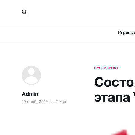
Игровые
CYBERSPORT
Состо
этапа
Admin
19 нояб. 2012 г.
2 мин