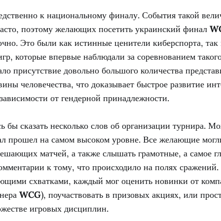
едственно к национальному финалу. События такой вели
 часто, поэтому желающих посетить украинский финал
WC
очно. Это были как истинные ценители киберспорта, так
гр, которые впервые наблюдали за соревнованием такого
ало присутствие довольно большого количества предста
ины человечества, что доказывает быстрое развитие инт
 зависимости от гендерной принадлежности.
ь бы сказать несколько слов об организации турнира. М
нал прошел на самом высоком уровне. Все желающие могл
ешающих матчей, а также слышать грамотные, а самое г
омментарии к тому, что происходило на полях сражений.
ющими схватками, каждый мог оценить новинки от ком
тнера
WCG
), поучаствовать в призовых акциях, или прос
ожестве игровых дисциплин.