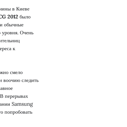
чины в Киеве
G 2012
было
 и обычные
 уровня. Очень
вительниц
ереса к
ожно смело
и воочию следить
лавное
 В перерывах
пании Samsung
то попробовать