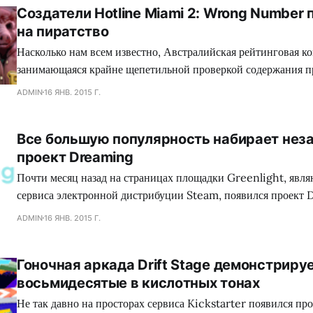
Создатели Hotline Miami 2: Wrong Number
на пиратство
Насколько нам всем известно, Австралийская рейтинговая ко
занимающаяся крайне щепетильной проверкой содержания п
производит современная игровая индустрия, подвергает жес
ADMIN
16 ЯНВ. 2015 Г.
множество игр, где присутствуют жестокие сцены, заставляя
вырезать последние, либо отказываться издавать свой проект
Все большую популярность набирает нез
зеленного континента. Так сказать, под нож могло попасть с
проект Dreaming
коллектива Dennaton
Почти месяц назад на страницах площадки Greenlight, явл
сервиса электронной дистрибуции Steam, появился проект 
обладающий необыкновенным сеттингом, а также самобыт
ADMIN
16 ЯНВ. 2015 Г.
процессом, что в совокупности сложится для геймеров в нез
путешествие. Занимательно, но сейчас много кто сравнива
Гоночная аркада Drift Stage демонстриру
головоломку с экшеном Mirror`s Edge, хотя сами девелопер
восьмидесятые в кислотных тонах
Не так давно на просторах сервиса Kickstarter появился про