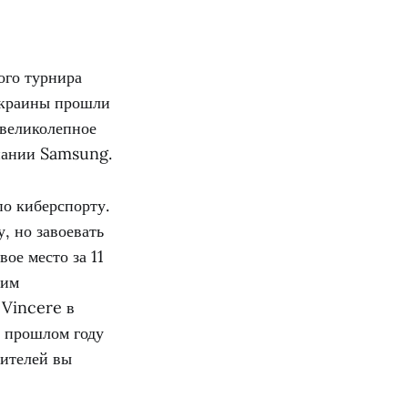
ого турнира
 Украины прошли
 великолепное
мпании Samsung.
о киберспорту.
, но завоевать
ое место за 11
ким
 Vincere в
в прошлом году
дителей вы