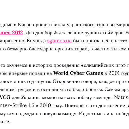
дные в Киеве прошел финал украинского этапа всемирн
ames 2012
. Два дня борьбы за звание лучших геймеров
напряженно. Команда
sgames.ua
была приглашена на это
что безмерно благодарна организаторам, в частности ко
ого окунемся в историю проведения «олимпийских игр» п
еры впервые попали на
World Cyber Games
в 2001 году
алось лишь год спустя. Откровенно говоря, каждое призов
большим трудом и в основном это были бронзы. Самым яр
WCG
для Украины можно назвать победу команды Natus
ter-Strike 1.6 в 2010 году. Повторить это достижение 
ому вся надежда на новую команду. Радостные лица побе
ниже.