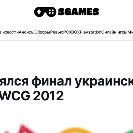
 новости
Анонсы
Обзоры
Ревью
PC
XBOX
Playstation
Онлайн игры
Ми
ялся финал украинс
 WCG 2012