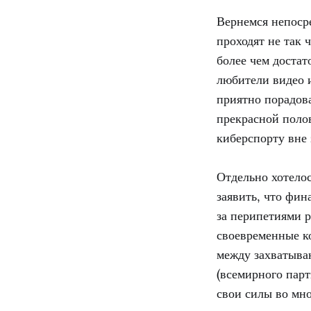
Вернемся непоср
проходят не так
более чем достат
любители видео и
приятно порадов
прекрасной полов
киберспорту вне
Отдельно хотелос
заявить, что фи
за перипетиями р
своевременные к
между захватыва
(всемирного пар
свои силы во мн