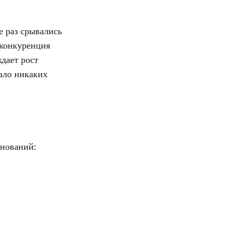
е раз срывались
 конкуренция
дает рост
ало никаких
внований: