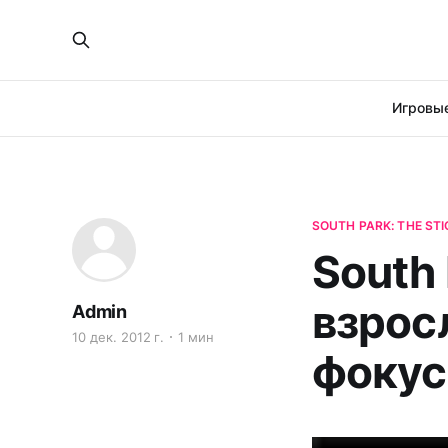
Игровые
SOUTH PARK: THE STI
South 
взрос
Admin
10 дек. 2012 г.
1 мин
фоку