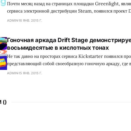
Почти месяц назад на страницах площадки Greenlight, явл
сервиса электронной дистрибуции Steam, появился проект 
обладающий необыкновенным сеттингом, а также самобыт
ADMIN
16 ЯНВ. 2015 Г.
процессом, что в совокупности сложится для геймеров в нез
путешествие. Занимательно, но сейчас много кто сравнива
Гоночная аркада Drift Stage демонстриру
головоломку с экшеном Mirror`s Edge, хотя сами девелопер
восьмидесятые в кислотных тонах
Не так давно на просторах сервиса Kickstarter появился про
представляющий собой своеобразную гоночную аркаду, где 
механики лежит управляемый занос автомобиля, при помощи
ADMIN
15 ЯНВ. 2015 Г.
преодолеваются крутые повороты на высоких скоростях. Каза
представленном продукте нет ничего глубокомысленного, од
графического оформления и креативный подход
 (
)