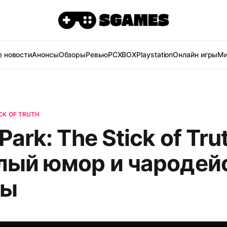
 новости
Анонсы
Обзоры
Ревью
PC
XBOX
Playstation
Онлайн игры
Ми
CK OF TRUTH
Park: The Stick of Tru
лый юмор и чародей
сы