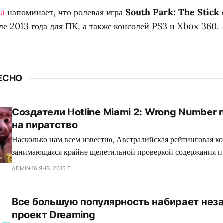
ua
напоминает, что ролевая игра
South Park: The Stick 
ле 2013 года для ПК, а также консолей PS3 и Xbox 360.
ЕСНО
Создатели Hotline Miami 2: Wrong Number
на пиратство
Насколько нам всем известно, Австралийская рейтинговая ко
занимающаяся крайне щепетильной проверкой содержания п
производит современная игровая индустрия, подвергает жес
ADMIN
16 ЯНВ. 2015 Г.
множество игр, где присутствуют жестокие сцены, заставляя
вырезать последние, либо отказываться издавать свой проект
Все большую популярность набирает нез
зеленного континента. Так сказать, под нож могло попасть с
проект Dreaming
коллектива Dennaton