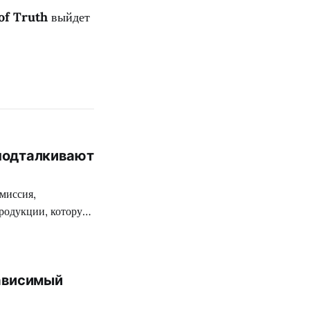
of Truth
выйдет
 подталкивают
миссия,
родукции, которую
ткой цензуре
 разработчиков
 на территории
ависимый
вежее творение