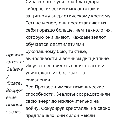
Сила зелотов усилена благодаря
кибернетическим имплантатам и
защитному энергетическому костюму.
Тем не менее, они представляют из
себя гораздо больше, чем технология,
которую они имеют. Каждый зеалот
обучается десятилетиями
рукопашному бою, тактике,
Произво
выносливости и военной дисциплине.
дятся в:
Их учат ненавидеть своих врагов и
Gatewa
уничтожать их без всякого
y
сожаления.
(Врата)
Все Протоссы имеют псионические
Вооруж
способности. Зеалоты сосредоточили
ение:
свою энергию исключительно на
Псиони
войну. Фокусируя кристаллы на своих
ческие
предплечьях, они силой мысли