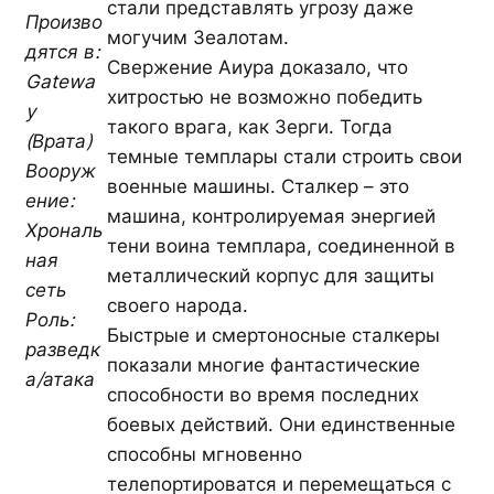
стали представлять угрозу даже
Произво
могучим Зеалотам.
дятся в:
Свержение Аиура доказало, что
Gatewa
хитростью не возможно победить
y
такого врага, как Зерги. Тогда
(Врата)
темные темплары стали строить свои
Вооруж
военные машины. Сталкер – это
ение:
машина, контролируемая энергией
Хрональ
тени воина темплара, соединенной в
ная
металлический корпус для защиты
сеть
своего народа.
Роль:
Быстрые и смертоносные сталкеры
разведк
показали многие фантастические
а/атака
способности во время последних
боевых действий. Они единственные
способны мгновенно
телепортироватся и перемещаться с