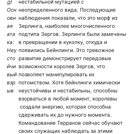
g)
нестабильной мутацией с
Осн
неопределенного вида. Последующие
овн
наблюдения показали, что это морф из
ая
Зерлинга, наиболее многочисленного
ата
подтипа Зергов. Зерлинги были замечены
ка:
в превращении в куколку, откуда и
Неу
появились Бейнлинги. Это тревожное
сто
развитие демонстрирует передовые
йчи
возможности королев Зергов, что
вый
позволяет манипулировать их
взр
потомством. Хотя бейнлинги химически
ыв
неустойчивы и нестабильны, способны
взорваться в любой момент, королевы
создали энергию, которая способна
сдерживать их до нужного момента.
Командование Терранов сейчас обучают
своих служащих наблюдать за этими