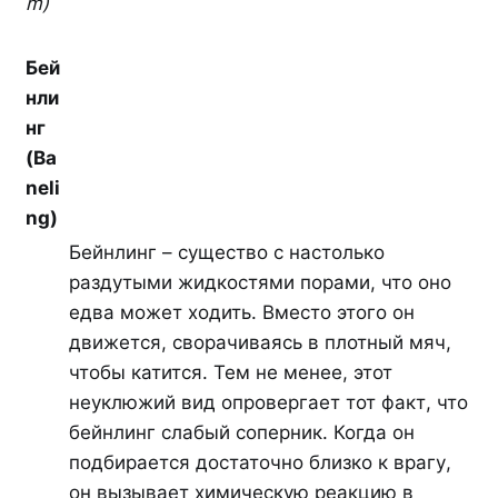
m)
Бей
нли
нг
(Ba
neli
ng)
Бейнлинг – существо с настолько
раздутыми жидкостями порами, что оно
едва может ходить. Вместо этого он
движется, сворачиваясь в плотный мяч,
чтобы катится. Тем не менее, этот
неуклюжий вид опровергает тот факт, что
бейнлинг слабый соперник. Когда он
подбирается достаточно близко к врагу,
он вызывает химическую реакцию в