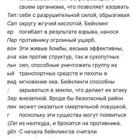
своем организме, что позволяет взорвать
Тип:
себя с разрушительной силой, обрызгивая
Сап
округу жгучей кислотой. Бейнлинг
ер
погибает в результате взрыва, нанося
Пер
противнику огромный ущерб.
вон
Эти живые бомбы, весьма эффективны,
ача
как против структур, так и сухопутных
льн
сил, способные уничтожить группу из
ый
транспортных средств и пехоты в
вид
мгновение ока. Бейнлинги способны
:
зарываться в землю, что делает их атаку
Зер
внезапной. Вроде бы безопасный район
лин
может оказаться смертельной ловушкой,
г
поскольку эти существа могут появиться
(Zer
из неоткуда, и бросится на противника.
glin
С начала бейнлингов считали