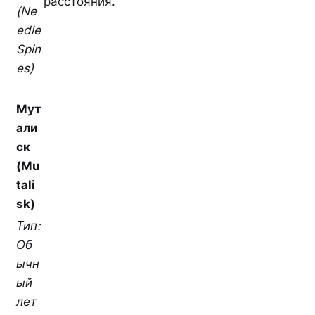
расстояния.
(Ne
edle
Spin
es)
Мут
али
ск
(Mu
tali
sk)
Тип:
Об
ычн
ый
лет