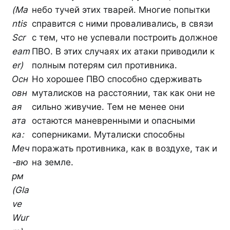
(Ma
небо тучей этих тварей. Многие попытки
ntis
справится с ними проваливались, в связи
Scr
с тем, что не успевали построить должное
eam
ПВО. В этих случаях их атаки приводили к
er)
полным потерям сил противника.
Осн
Но хорошее ПВО способно сдерживать
овн
муталисков на расстоянии, так как они не
ая
сильно живучие. Тем не менее они
ата
остаются маневренными и опасными
ка:
соперниками. Муталиски способны
Меч
поражать противника, как в воздухе, так и
-вю
на земле.
рм
(Gla
ve
Wur