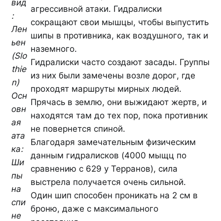
вид
агрессивной атаки. Гидралиски
:
сокращают свои мышцы, чтобы выпустить
Лен
шипы в противника, как воздушного, так и
ьен
наземного.
(Slo
Гидралиски часто создают засады. Группы
thie
из них были замечены возле дорог, где
n)
проходят маршруты мирных людей.
Осн
Прячась в землю, они выжидают жертв, и
овн
находятся там до тех пор, пока противник
ая
не повернется спиной.
ата
Благодаря замечательным физическим
ка:
данным гидралисков (4000 мыщц по
Ши
сравнению с 629 у Терранов), сила
пы
выстрела получается очень сильной.
на
Один шип способен проникать на 2 см в
спи
броню, даже с максимального
не