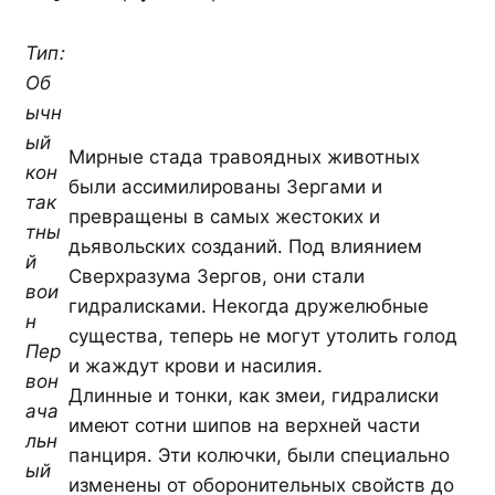
Тип:
Об
ычн
ый
Мирные стада травоядных животных
кон
были ассимилированы Зергами и
так
превращены в самых жестоких и
тны
дьявольских созданий. Под влиянием
й
Сверхразума Зергов, они стали
вои
гидралисками. Некогда дружелюбные
н
существа, теперь не могут утолить голод
Пер
и жаждут крови и насилия.
вон
Длинные и тонки, как змеи, гидралиски
ача
имеют сотни шипов на верхней части
льн
панциря. Эти колючки, были специально
ый
изменены от оборонительных свойств до