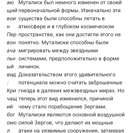
аю
Муталиск был немного изменен от своей
щий
первоначальной формы. Изначально эти
вои
существа были способны летать в
н
атмосфере и в глубоком космическом
Пер
пространстве, как они достигли этого не
вон
понятно. Муталиски способны были
ача
мигрировать между звездными
льн
системами, предположительно в форме
ый
личинок.
вид
Доказательством этого удивительного
:
потенциала можно считать заброшенные
Кри
гнезда в далеких межзвездных мирах. Но
чащ
теперь этот вид изменился, причиной
ий
чему стало порабощение Зергами.
бог
Муталиски являются основной воздушной
омо
силой Зергов, что делают их мощные
л
атаки на уязвимые сооружения, затмевая