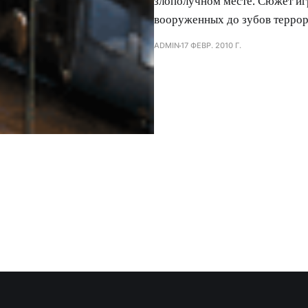
злополучном месте. Сюжет иг
вооруженных до зубов террор
ADMIN
17 ФЕВР. 2010 Г.