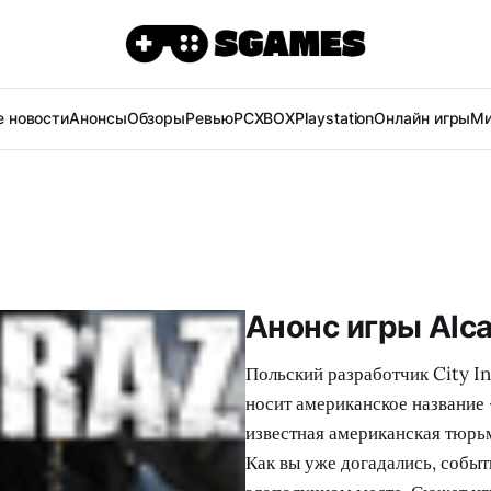
 новости
Анонсы
Обзоры
Ревью
PC
XBOX
Playstation
Онлайн игры
Ми
Анонс игры Alca
Польский разработчик City In
носит американское название 
известная американская тюрьм
Как вы уже догадались, событ