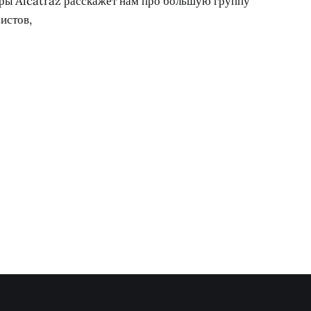
ры Alcatraz расскажет нам про большую группу
истов,