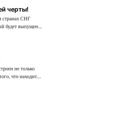
ей черты!
и странах СНГ
рый будет выпущен в
ым совершенным
k
троен не только
того, что находится
ого времени, но
берется Edward