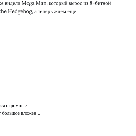
е видели Mega Man, который вырос из 8-битной
 the Hedgehog, а теперь ждем еще
ося огромные
ет большое вложение
к пополняется
хищаться, тем, чего
ки и те же