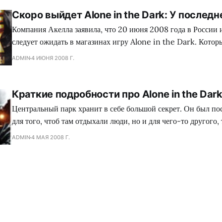
Скоро выйдет Alone in the Dark: У последн
Компания Акелла заявила, что 20 июня 2008 года в России 
следует ожидать в магазинах игру Alone in the Dark. Кото
трех видах: джевел, DVD-бокс и коллекционное издание. Эта игра является
ADMIN
4 ИЮНЯ 2008 Г.
возрождением известной игры 1992 года. Ее называют сам
проектом в жанре horror. События
Краткие подробности про Alone in the Dar
Центральный парк хранит в себе большой секрет. Он был пос
для того, чтоб там отдыхали люди, но и для чего-то другого, 
там под ним. Парк долго хранил в себе тайну до определенн
ADMIN
4 МАЯ 2008 Г.
потом все становилось более прозрачным и ясным. За дело 