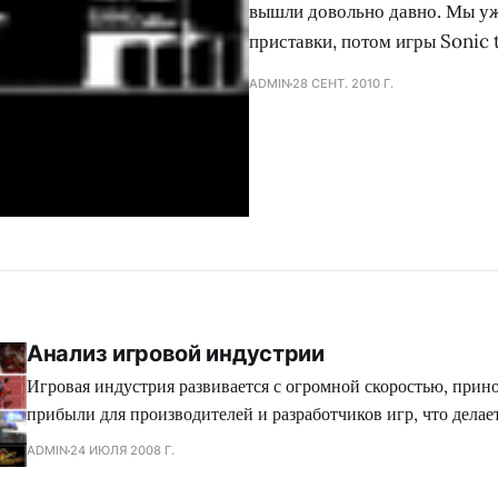
вышли довольно давно. Мы уж
приставки, потом игры Sonic
ADMIN
28 СЕНТ. 2010 Г.
Анализ игровой индустрии
Игровая индустрия развивается с огромной скоростью, прин
прибыли для производителей и разработчиков игр, что дела
для развития виртуальной жизни. Каждый год мировой рыно
ADMIN
24 ИЮЛЯ 2008 Г.
тысячами интересных и увлекательных игр. Не можно не вос
мы добились за последние года, ведь сравните уровень графи