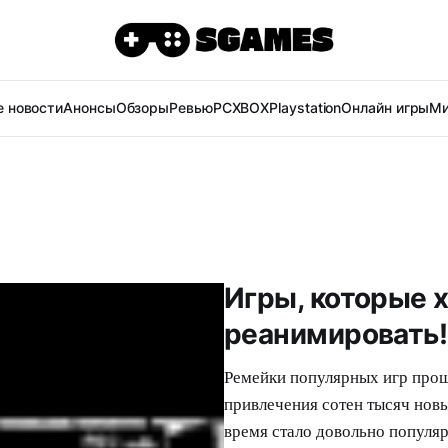
 новости
Анонсы
Обзоры
Ревью
PC
XBOX
Playstation
Онлайн игры
Ми
Игры, которые 
реанимировать!
Ремейки популярных игр прош
привлечения сотен тысяч новы
время стало довольно популя