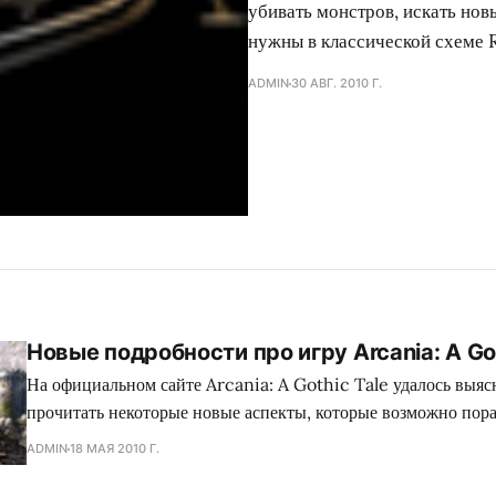
убивать монстров, искать нов
нужны в классической схеме R
ADMIN
30 АВГ. 2010 Г.
Новые подробности про игру Arcania: A Got
На официальном сайте Arcania: A Gothic Tale удалось выясн
прочитать некоторые новые аспекты, которые возможно пора
2011 году. Все это конечно зависит от того, насколько быстро
ADMIN
18 МАЯ 2010 Г.
разработчики. Во всяком случае мы просто попробуем вам п
некоторые особенности игры. Вот собственно то, что