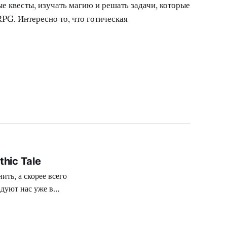
ые квесты, изучать магию и решать задачи, которые
PG. Интересно то, что готическая
hic Tale
ить, а скорее всего
дуют нас уже в
 будут справляться
редоставить