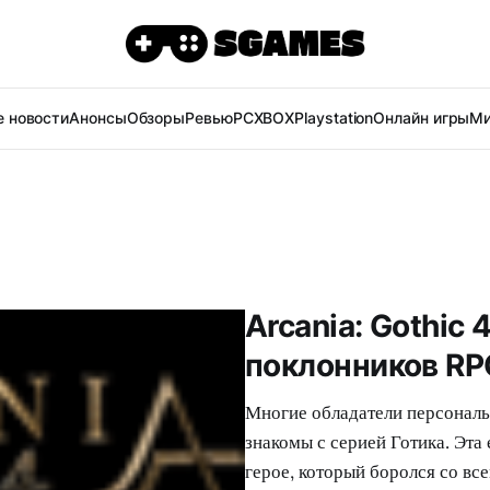
 новости
Анонсы
Обзоры
Ревью
PC
XBOX
Playstation
Онлайн игры
Ми
Arcania: Gothic
поклонников RP
Многие обладатели персональ
знакомы с серией Готика. Эта
герое, который боролся со все