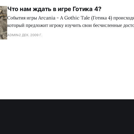
Что нам ждать в игре Готика 4?
События игры Arcania - A Gothic Tale (Готика 4) происход
который предложит игроку изучить свои бесчисленные дост
и детали. Различные климатические зоны, обильная флора и ф
ADMIN
2 ДЕК. 2009 Г.
также города и замки с уникальной архитектурой – все это ж
Разработчики хорошо работают над игрой, так что