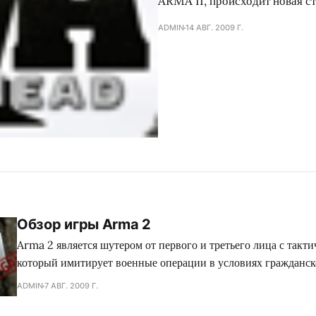
ARMA II, происходит новая ст
ADMIN
14 АВГ. 2009 Г.
Обзор игры Arma 2
Arma 2 является шутером от первого и третьего лица с такти
который имитирует военные операции в условиях гражданс
территории вымышленной страны Чернорусь. Эта игра- пр
ADMIN
7 АВГ. 2009 Г.
Assault и духовный наследник Operation Flashpoint, котор
новые стандарты в реалистичных симуляторах военных игр.