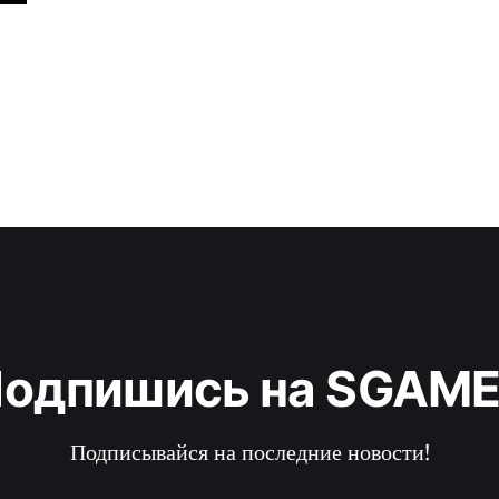
ArmA 2 обещает быть самой реалистичной военной игрой за 
могут рассчитывать на командные сражения с
одпишись на SGAM
Подписывайся на последние новости!