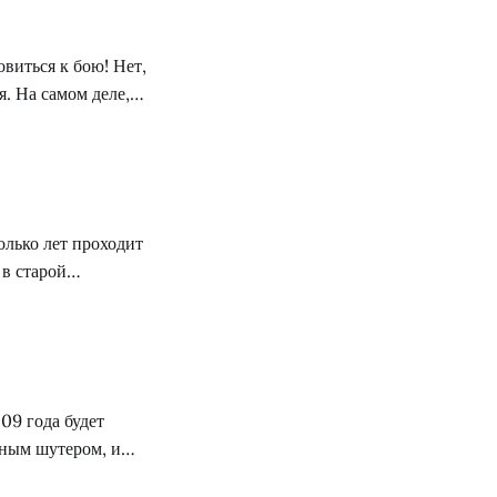
виться к бою! Нет,
я. На самом деле,
ю республику
земных
олько лет проходит
 в старой
Armed Assault?
к прошлое и все в
09 года будет
нным шутером, и
ностями. Игра