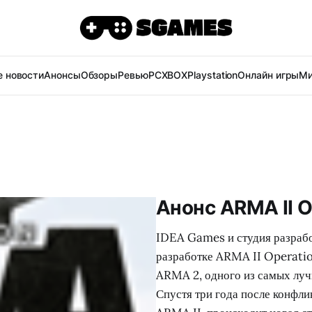
 новости
Анонсы
Обзоры
Ревью
PC
XBOX
Playstation
Онлайн игры
Ми
Анонс ARMA II O
IDEA Games и студия разрабо
разработке ARMA II Operati
ARMA 2, одного из самых луч
Спустя три года после конфли