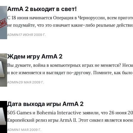
компании Bohemia Interactive всегда
ArmA 2 выходит в свет!
С 18 июня начинается Операция в Черноруссии, всем пригото
не подумайте, что это означает какие-либо реальные действи
игра ArmA 2 с завтрашнего дня выходит в продажу. 27-й экспедиционный
ADMIN
17 ИЮНЯ 2009 Г.
корпус морской пехоты США направлен в бывшую советску
Черноруссия, разрываемую гражданской войной. Из всех на
Ждем игру ArmA 2
Вы думаете, война в компьютерных играх не меняется? Неск
и все изменяется и выглядит по-другому. Помните, как было
Operation Flashpoint,и как потом все стало лучше в игре 
ADMIN
29 МАЯ 2009 Г.
Теперь, мы уже смотрим на оригинальную Armed Assault ка
ожидании новой великолепной
Дата выхода игры ArmA 2
505 Games и Bohemia Interactive заявили, что 26 июня 20
Европейский релиз игры ArmA II. Этот сиквел является вое
обещает множество сражений с новыми возможностями и особен
ADMIN
1 МАЯ 2009 Г.