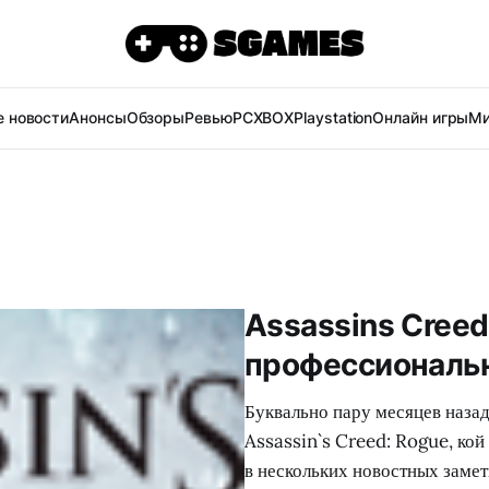
 новости
Анонсы
Обзоры
Ревью
PC
XBOX
Playstation
Онлайн игры
Ми
Assassins Creed
профессиональн
Буквально пару месяцев наза
Assassin`s Creed: Rogue, кой
в нескольких новостных замет