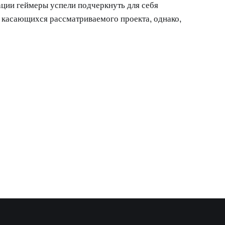
ции геймеры успели подчеркнуть для себя
, касающихся рассматриваемого проекта, однако,