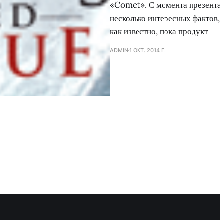
«Comet». С момента презента
несколько интересных фактов
как известно, пока продукт
ADMIN
1 ОКТ. 2014 Г.