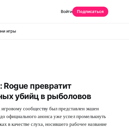
Войти
Подписаться
ни игры
: Rogue превратит
ых убийц в рыболовов
д игровому сообществу был представлен экшен
 до официального анонса уже успел промелькнуть
ках в качестве слуха, носившего рабочее название