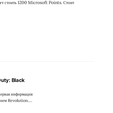
дет стоить 1200 Microsoft Points. Стоит
uty: Black
 первая информация
нием Revolution.
можно будет