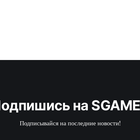
увидеть сразу 4 новых многопользовательских карты (Hydro
и Mirage), а также одну карту для режима зомби (Die
одпишись на SGAM
Подписывайся на последние новости!