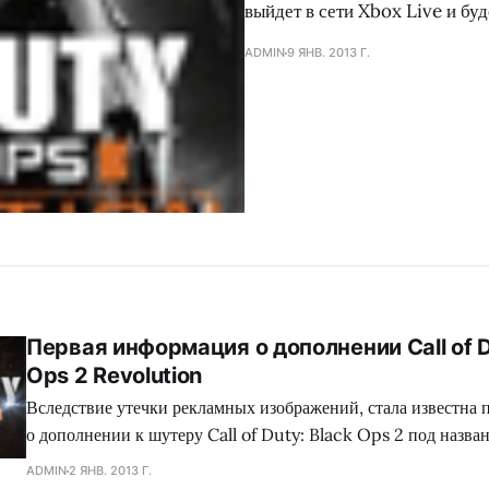
выйдет в сети Xbox Live и бу
ADMIN
9 ЯНВ. 2013 Г.
Первая информация о дополнении Call of D
Ops 2 Revolution
Вследствие утечки рекламных изображений, стала известна
о дополнении к шутеру Call of Duty: Black Ops 2 под назва
Если верить фотографии, которая расположена ниже, в DLC 
ADMIN
2 ЯНВ. 2013 Г.