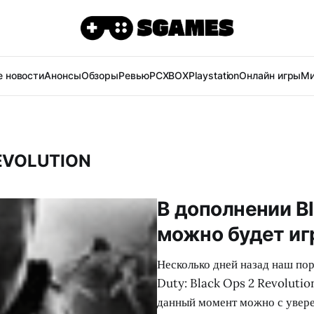
 новости
Анонсы
Обзоры
Ревью
PC
XBOX
Playstation
Онлайн игры
Ми
REVOLUTION
В дополнении Bl
можно будет иг
Несколько дней назад наш пор
Duty: Black Ops 2 Revolution
данный момент можно с увере