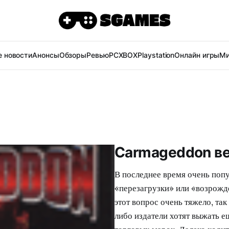
 новости
Анонсы
Обзоры
Ревью
PC
XBOX
Playstation
Онлайн игры
Ми
Carmageddon в
В последнее время очень попу
«перезагрузки» или «возрожде
этот вопрос очень тяжело, так
либо издатели хотят выжать 