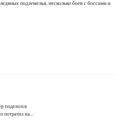
ледяных подземелья, несколько боев с боссами и
ер поделился
но потратил на
ого прохождения
о