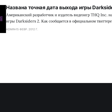
Названа точная дата выхода игры Darksid
Американский разработчик и издатель видеоигр THQ Inc. на
игры Darksiders 2. Как сообщается в официальном твиттере
проекта назначен на 26 июня 2012 года в США, в Европе ег
ADMIN
15 ФЕВР. 2012 Г.
подождать еще 3 дня после этого. Игра выйдет на ПК, PlayS
360. Компания-издатель также