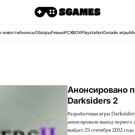
 новости
Анонсы
Обзоры
Ревью
PC
XBOX
Playstation
Онлайн игры
Ми
Анонсировано п
Darksiders 2
Разработчики игры Darksiders
анонсировали выход первого 
выйдет 25 сентября 2012 года