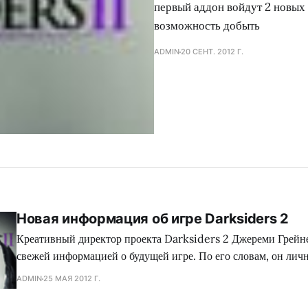
первый аддон войдут 2 новых 
возможность добыть
ADMIN
20 СЕНТ. 2012 Г.
Новая информация об игре Darksiders 2
Креативный директор проекта Darksiders 2 Джереми Грейн
свежей информацией о будущей игре. По его словам, он лич
экшен 25 часов и считает это время минимальным для полн
ADMIN
25 МАЯ 2012 Г.
игры. Что же касается усредненного времени, то разработчики пока только
разводят руками и отвечают стандартными фразами о том, чт