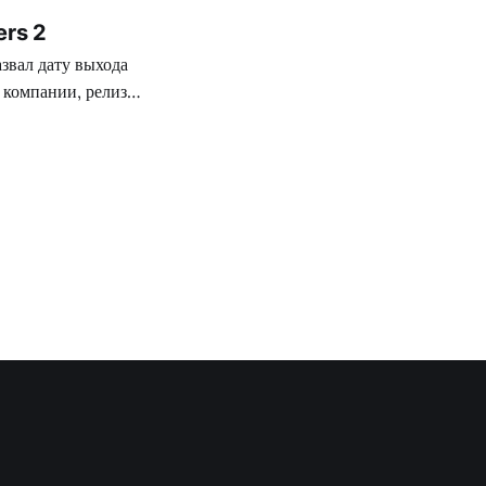
ers 2
звал дату выхода
 компании, релиз
о придется
tation 3 и Xbox