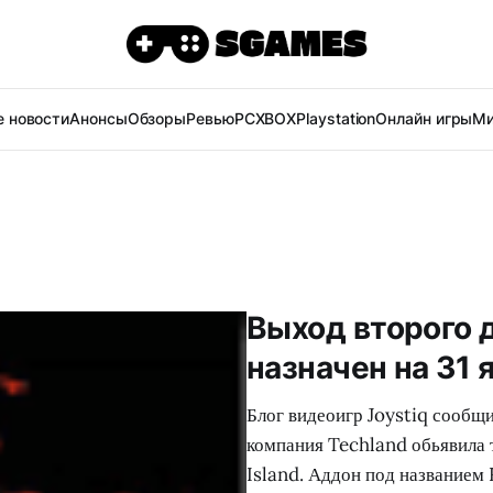
 новости
Анонсы
Обзоры
Ревью
PC
XBOX
Playstation
Онлайн игры
Ми
Выход второго д
назначен на 31 
Блог видеоигр Joystiq сообщ
компания Techland обьявила 
Island. Аддон под названием 