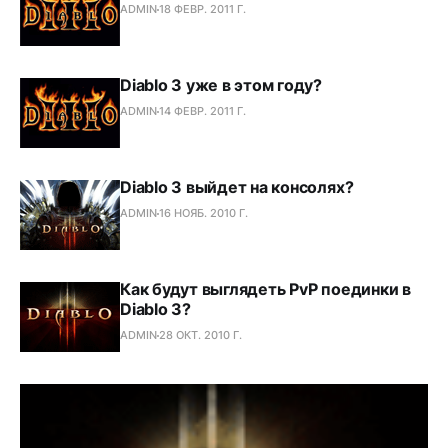
ADMIN
18 ФЕВР. 2011 Г.
Diablo 3 уже в этом году?
ADMIN
14 ФЕВР. 2011 Г.
Diablo 3 выйдет на консолях?
ADMIN
16 НОЯБ. 2010 Г.
Как будут выглядеть PvP поединки в
Diablo 3?
ADMIN
28 ОКТ. 2010 Г.