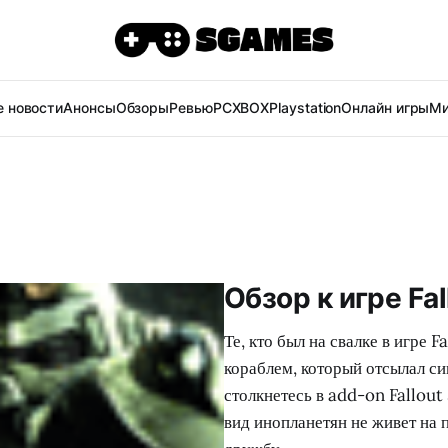
 новости
Анонсы
Обзоры
Ревью
PC
XBOX
Playstation
Онлайн игры
Ми
Обзор к игре Fal
Те, кто был на свалке в игре 
кораблем, который отсылал сиг
столкнетесь в add-on Fallout
вид инопланетян не живет на 