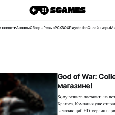
 новости
Анонсы
Обзоры
Ревью
PC
XBOX
Playstation
Онлайн игры
Ми
God of War: Coll
магазине!
Sony решила поставить на по
Кратоса. Компания уже отправ
включающий HD-версии первых